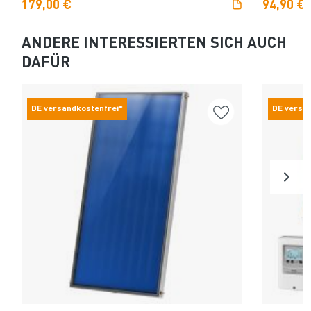
179,00 €
94,90 €
ANDERE INTERESSIERTEN SICH AUCH
DAFÜR
DE versandkostenfrei*
DE versa
Produkt ansehen