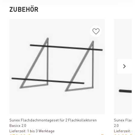
ZUBEHÖR
Produkt ansehen
Sunex Flachdachmontageset für 2 Flachkollektoren
Sunex Flach
Basicx 2.0
2.0
Lieferzeit: 1 bis 3 Werktage
Lieferzeit: 1