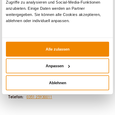
Zugriffe zu analysieren und Social-Media-Funktionen
anzubieten. Einige Daten werden an Partner
weitergegeben. Sie können alle Cookies akzeptieren,
ablehnen oder individuell anpassen.
Ihr Berater für Solarthermie und
Speicher:
Alle zulassen
Sven Klitzsch beschäftigt sich bereits seit einigen
Jahren mit den Themen Solarthermie,
Anpassen
Speichertechnik und regenerative Energien. Sein
Motto: Für jedes Problem gibt es eine Lösung. Haben
Sie Fragen zu unseren Produkten und Services? Dann
Ablehnen
melden Sie sich gern bei uns:
E-Mail:
[email protected]
Telefon:
0351 25930011