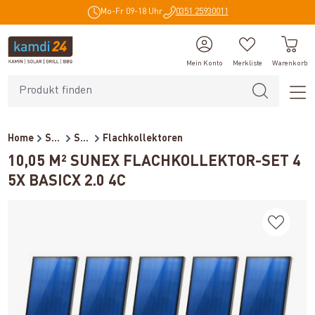
Mo-Fr 09-18 Uhr
0351 25930011
alt springen
Mein Konto
Merkliste
Warenkorb
Home
Solar
Solarthermie
Flachkollektoren
10,05 M² SUNEX FLACHKOLLEKTOR-SET 4
5X BASICX 2.0 4C