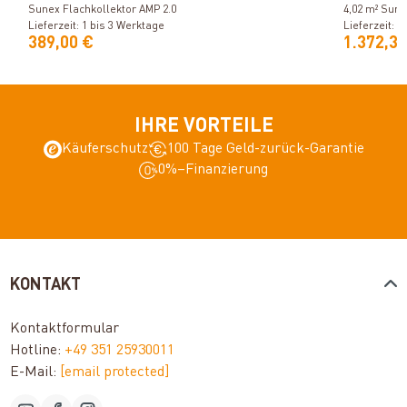
Sunex Flachkollektor AMP 2.0
4,02 m² Sune
Lieferzeit: 1 bis 3 Werktage
Lieferzeit: 1
389,00 €
1.372,32
IHRE VORTEILE
Käuferschutz
100 Tage Geld-zurück-Garantie
0%–Finanzierung
KONTAKT
Kontaktformular
Hotline:
+49 351 25930011
E-Mail:
[email protected]