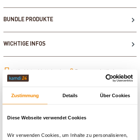
BUNDLE PRODUKTE
WICHTIGE INFOS
Artikeldatenblatt drucken
Frage zum Artikel
Dieses Produkt finden Sie unter:
Solar
|
Solarthermie
|
Zustimmung
Details
Über Cookies
Förderfähige Solarkollektoren
|
Solarkollektoren
|
Flachkollektoren
Diese Webseite verwendet Cookies
Wir verwenden Cookies, um Inhalte zu personalisieren,