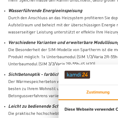
mehr Speichermasse den Kamin umschließt, desto größer i
Wasserführende Energieeinspeisung
Durch den Anschluss an das Heizsystem profitieren Sie do
Aufstellraum und beheizt mit der überschüssigen Energie
wasserseitiger Leistung unterstützt er effektiv Ihre Heizun
Verschiedene Varianten und erweiterbare Modullösun
Die Besonderheit der SIM-Modelle von Spartherm ist die mo
Produkt möglich: 1x Unterbaumodul (SIM 1/3/Varia 2R-55h
Unterbaumodul (SIM 3/3/Varia 2R-55h-4S H2O).
Sichtbetonoptik - farblich individuell gestaltbar
Der Wärmespeicherbeton wird farblich unbehandelt geliefer
besten zu Ihrem Wohnstil und der Einrichtung passen. Die
Zustimmung
Betongussverfahrens variieren.
Leicht zu bedienende Schiebetür
Diese Webseite verwendet 
Die praktische hochschiebbare Lösung ohne den Schwenkra