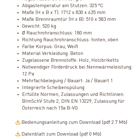
Abgastemperatur am Stutzen: 325 °C
Maße (H x B x T): 1712 x 830 x 635 mm
Maße Brennraumtür (H x B): 510 x 583 mm
Gewicht: 520 kg
Ø Rauchrohranschluss: 180 mm
Richtung Rauchrohranschluss: hinten, oben
Farbe Korpus: Grau, Weiß
Material Verkleidung: Beton
Zugelassene Brennstoffe: Holz, Holzbriketts
Notwendiger Förderdruck bei Nennwärmeleistung:
12 Pa
Mehrfachbelegung / Bauart: Ja / Bauart 1
Integrierte Scheibenspülung
Erfüllte Normen, Zulassungen und Richtlinien:
BImSchV Stufe 2, DIN EN 13229, Zulassung für
Österreich nach 15a B-VG
Bedienungsanleitung zum Download (pdf 2.7 Mb)
Datenblatt zum Download (pdf 0 Mb)