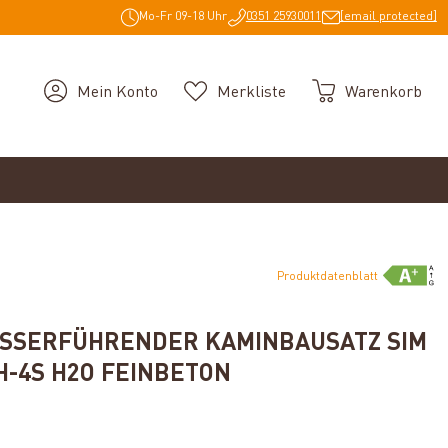
Mo-Fr 09-18 Uhr
0351 25930011
[email protected]
Mein Konto
Merkliste
Warenkorb
Produktdatenblatt
SSERFÜHRENDER KAMINBAUSATZ SIM
5H-4S H2O FEINBETON