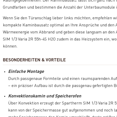
Raumgegebenheiten. Der Kaminbausatz lässt sich ganz nach I
Grundfarben und bestimmen die Anzahl der Unterbaumodule 
Wenn Sie den Türanschlag lieber links möchten, empfehlen w
kompakte Kaminbausatz optimal an Ihre Ansprüche und den A
Wärmeenergie vom Abbrand und geben diese langsam an den Au
SIM 1/3 Varia 2R 55h-4S H2O zudem in das Heizsystem ein, 
können.
BESONDERHEITEN & VORTEILE
Einfache Montage
Durch passgenaue Formteile und einen raumsparenden Auf
– ein präziser Aufbau ist durch die passgenau gefertigten 
Konvektionskamin und Speicherofen
Über Konvektion erzeugt der Spartherm SIM 1/3 Varia 2R 
kann von der Speichermasse gut aufgenommen und noch l