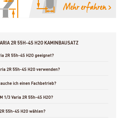
VARIA 2R 55H-4S H2O KAMINBAUSATZ
ria 2R 55h-4S H2O geeignet?
Varia 2R 55h-4S H2O verwenden?
rauche ich einen Fachbetrieb?
IM 1/3 Varia 2R 55h-4S H2O?
 2R 55h-4S H2O wählen?