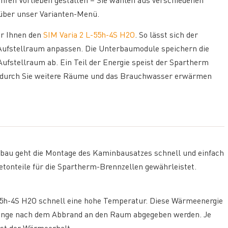
hren Vorlieben gestalten – Sie wählen aus verschiedenen
über unser Varianten-Menü.
ir Ihnen den
SIM Varia 2 L-55h-4S H2O
. So lässt sich der
ufstellraum anpassen. Die Unterbaumodule speichern die
fstellraum ab. Ein Teil der Energie speist der Spartherm
wodurch Sie weitere Räume und das Brauchwasser erwärmen
bau geht die Montage des Kaminbausatzes schnell und einfach
Betonteile für die Spartherm-Brennzellen gewährleistet.
55h-4S H2O schnell eine hohe Temperatur. Diese Wärmeenergie
ange nach dem Abbrand an den Raum abgegeben werden. Je