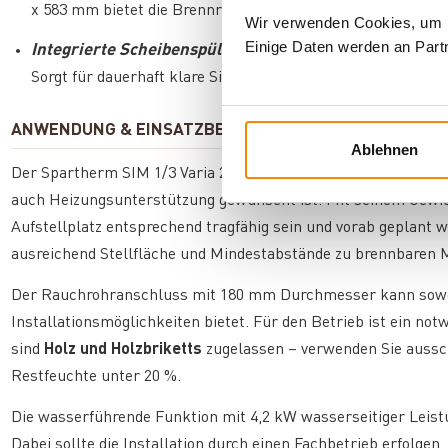
x 583 mm bietet die Brennraumtür eine großzügige Sicht a
Wir verwenden Cookies, um In
Einige Daten werden an Partn
Integrierte Scheibenspülung
Sorgt für dauerhaft klare Sicht auf das Flammenspiel und 
ANWENDUNG & EINSATZBEREICH
Ablehnen
Der Spartherm SIM 1/3 Varia 2R 55h-4S H2O eignet sich ide
auch Heizungsunterstützung gewünscht ist. Mit seinem Gewich
Aufstellplatz entsprechend tragfähig sein und vorab geplant
ausreichend Stellfläche und Mindestabstände zu brennbaren M
Der Rauchrohranschluss mit 180 mm Durchmesser kann sowohl
Installationsmöglichkeiten bietet. Für den Betrieb ist ein not
sind
Holz und Holzbriketts
zugelassen – verwenden Sie aussch
Restfeuchte unter 20 %.
Die wasserführende Funktion mit 4,2 kW wasserseitiger Leist
Dabei sollte die Installation durch einen Fachbetrieb erfolgen