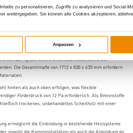
uf das Feuer und ermöglicht bequemes Nachlegen.
halte zu personalisieren, Zugriffe zu analysieren und Social-M
er weitergegeben. Sie können alle Cookies akzeptieren, ablehne
reduziert den Reinigungsaufwand der Sichtscheibe erheblich.
Anpassen
al für moderne Wohnräume, in denen sowohl Raumwärme als
t von 520 kg (bei einem Unterbaumodul) sollte der
 werden. Die Gesamtmaße von 1712 x 830 x 635 mm erfordern
aterialien.
 hinten als auch oben erfolgen, was flexible
wendiger Förderdruck von 12 Pa erforderlich. Als Brennstoffe
ließlich trockenes, unbehandeltes Scheitholz mit einer
ung ermöglicht die Einbindung in bestehende Heizsysteme.
, der sowohl die Kamininstallation als auch die Anbindung an