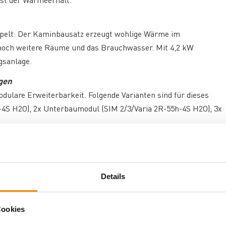
st der Wärmeerhalt.
ppelt: Der Kaminbausatz erzeugt wohlige Wärme im
 noch weitere Räume und das Brauchwasser. Mit 4,2 kW
gsanlage.
gen
dulare Erweiterbarkeit. Folgende Varianten sind für dieses
-4S H2O), 2x Unterbaumodul (SIM 2/3/Varia 2R-55h-4S H2O), 3x
t, sodass Sie ihn in den Farben streichen können, die am
 Farb- und Oberflächenstruktur kann aufgrund des
Details
Cookies
dius traditioneller Feuerraumtür-Modelle. Mit den Maßen 510