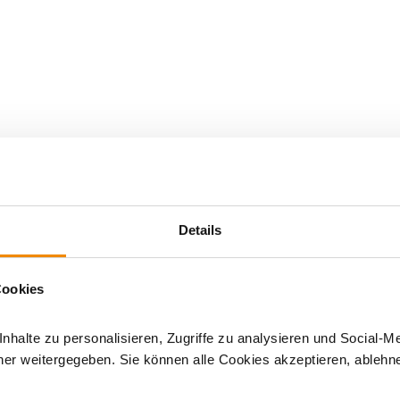
ür Solarthermie und Speicher:
Details
ftigt sich bereits seit einigen Jahren mit den Themen Solarther
blem gibt es eine Lösung. Haben Sie Fragen zu unseren Produkt
Cookies
tected]
0011
halte zu personalisieren, Zugriffe zu analysieren und Social-M
er weitergegeben. Sie können alle Cookies akzeptieren, ablehne