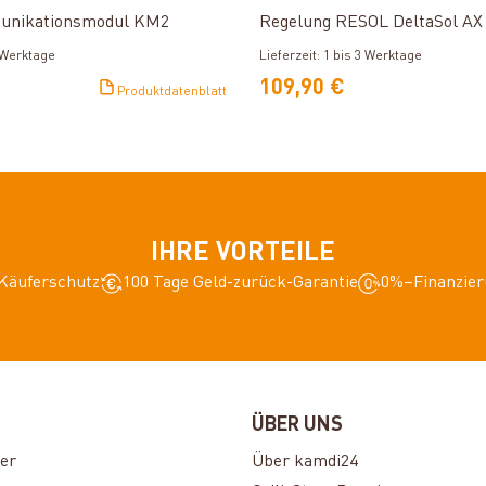
nikationsmodul KM2
Regelung RESOL DeltaSol AX
3 Werktage
Lieferzeit: 1 bis 3 Werktage
109,90 €
Produktdatenblatt
IHRE VORTEILE
Käuferschutz
100 Tage Geld-zurück-Garantie
0%–Finanzier
ÜBER UNS
er
Über kamdi24