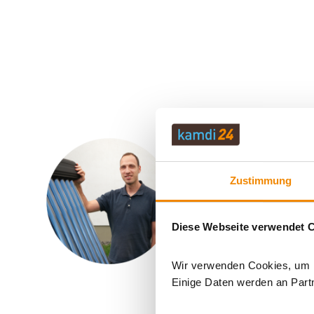
Ihr Berater f
Zustimmung
Sven Klitzsch beschä
Motto: Für jedes Pro
Diese Webseite verwendet 
E-Mail:
[email pro
Telefon:
0351 2593
Wir verwenden Cookies, um In
Einige Daten werden an Partn