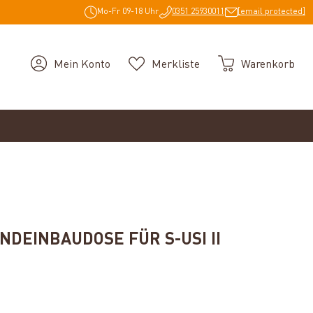
Mo-Fr 09-18 Uhr
0351 25930011
[email protected]
Mein Konto
Merkliste
Warenkorb
DEINBAUDOSE FÜR S-USI II