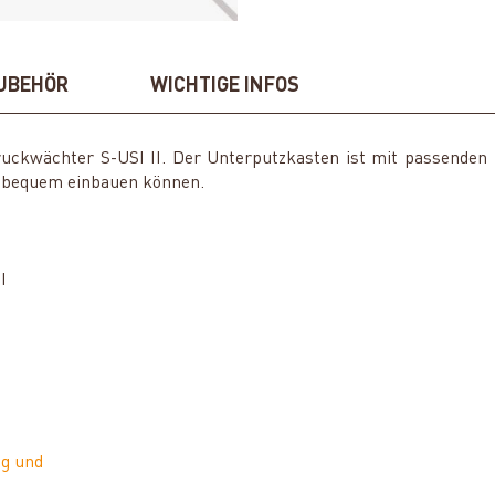
UBEHÖR
WICHTIGE INFOS
ruckwächter S-USI II. Der Unterputzkasten ist mit passenden
I bequem einbauen können.
I
g und