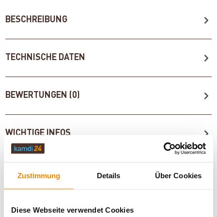
BESCHREIBUNG
TECHNISCHE DATEN
BEWERTUNGEN (0)
WICHTIGE INFOS
Zustimmung
Details
Über Cookies
Artikeldatenblatt drucken
Frage zum Artikel
Dieses Produkt finden Sie unter:
Heiztechnik
|
Diese Webseite verwendet Cookies
Kaminsteuerung und Thermostate