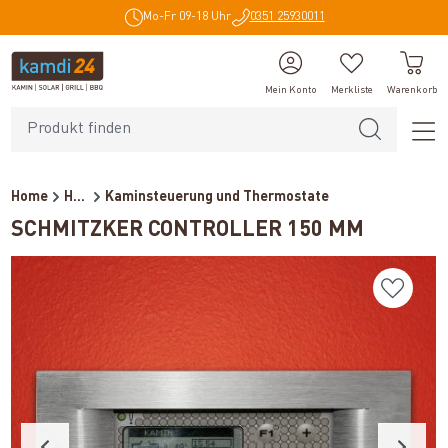
Mo-Fr 09-18 Uhr
0351 25930011
alt springen
Mein Konto
Merkliste
Warenkorb
Home
Heiztechnik
Kaminsteuerung und Thermostate
SCHMITZKER CONTROLLER 150 MM