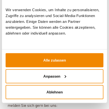
Wir verwenden Cookies, um Inhalte zu personalisieren,
Zugriffe zu analysieren und Social-Media-Funktionen
anzubieten. Einige Daten werden an Partner
weitergegeben. Sie können alle Cookies akzeptieren,
ablehnen oder individuell anpassen.
Alle zulassen
Ihr Berater für Solarthermie und
Speicher:
Anpassen
Sven Klitzsch beschäftigt sich bereits seit einigen
Jahren mit den Themen Solarthermie,
Speichertechnik und regenerative Energien. Sein
Ablehnen
Motto: Für jedes Problem gibt es eine Lösung. Haben
Sie Fragen zu unseren Produkten und Services? Dann
melden Sie sich gern bei uns: