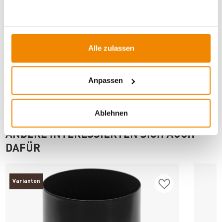
Artikeldatenblatt drucken
Frage zum Artikel
Dieses Produkt finden Sie unter:
Kaminzubehör
|
Ofenrohre
Alle zulassen
für Pelletöfen
|
Erweiterungen
Anpassen
Ablehnen
ANDERE INTERESSIERTEN SICH AUCH
DAFÜR
Varianten