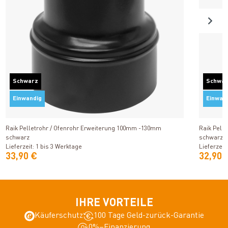
Schwarz
Schwa
Einwandig
Einwan
Produkt ansehen
Raik Pelletrohr / Ofenrohr Erweiterung 100mm -130mm
Raik Pell
schwarz
schwarz
Lieferzeit: 1 bis 3 Werktage
Lieferzeit
33,90 €
32,90 
IHRE VORTEILE
Käuferschutz
100 Tage Geld-zurück-Garantie
0%–Finanzierung