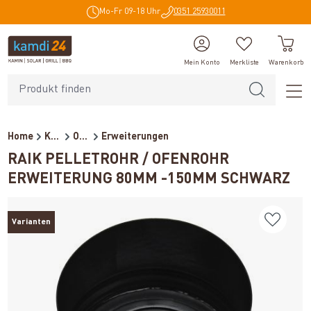
Mo-Fr 09-18 Uhr
0351 25930011
alt springen
Mein Konto
Merkliste
Warenkorb
Home
Kaminzubehör
Ofenrohre für Pelletöfen
Erweiterungen
RAIK PELLETROHR / OFENROHR
ERWEITERUNG 80MM -150MM SCHWARZ
Varianten