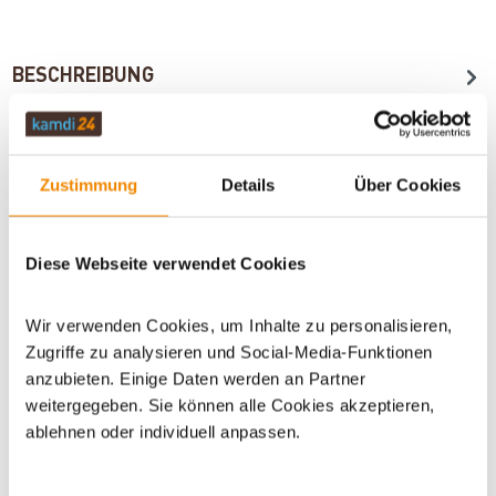
BESCHREIBUNG
TECHNISCHE DATEN
Zustimmung
Details
Über Cookies
BEWERTUNGEN (0)
Diese Webseite verwendet Cookies
Wir verwenden Cookies, um Inhalte zu personalisieren,
WICHTIGE INFOS
Zugriffe zu analysieren und Social-Media-Funktionen
anzubieten. Einige Daten werden an Partner
weitergegeben. Sie können alle Cookies akzeptieren,
ablehnen oder individuell anpassen.
Artikeldatenblatt drucken
Frage zum Artikel
Dieses Produkt finden Sie unter:
Kaminzubehör
|
Ofenrohre