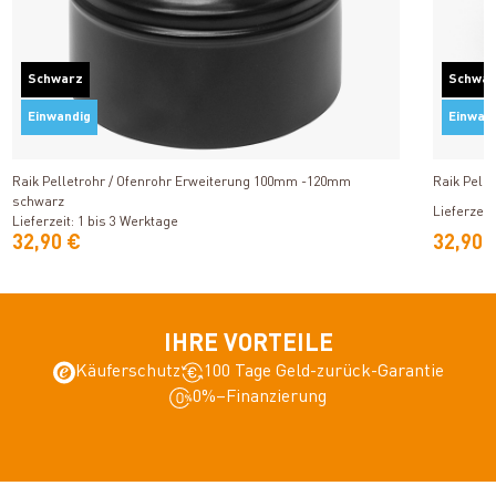
Schwarz
Schwa
Einwandig
Einwan
Produkt ansehen
Raik Pelletrohr / Ofenrohr Erweiterung 100mm -120mm
Raik Pell
schwarz
Lieferzeit
Lieferzeit: 1 bis 3 Werktage
32,90 €
32,90 
IHRE VORTEILE
Käuferschutz
100 Tage Geld-zurück-Garantie
0%–Finanzierung