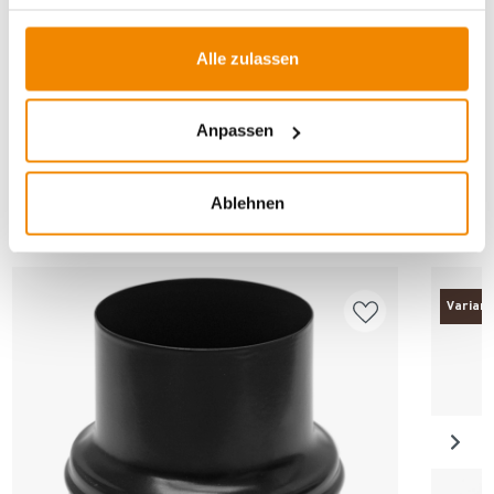
für Pelletöfen
|
Erweiterungen
Alle zulassen
Anpassen
ANDERE INTERESSIERTEN SICH AUCH
Ablehnen
DAFÜR
Varian