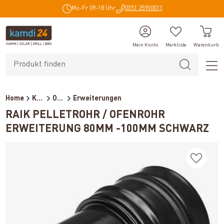
Mo-Fr 09-18 Uhr
0351 25930011
alt springen
Mein Konto
Merkliste
Warenkorb
Home
Kaminzubehör
Ofenrohre für Pelletöfen
Erweiterungen
RAIK PELLETROHR / OFENROHR
ERWEITERUNG 80MM -100MM SCHWARZ