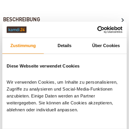
BESCHREIBUNG
TECHNISCHE DATEN
Zustimmung
Details
Über Cookies
BEWERTUNGEN (0)
Diese Webseite verwendet Cookies
Wir verwenden Cookies, um Inhalte zu personalisieren,
WICHTIGE INFOS
Zugriffe zu analysieren und Social-Media-Funktionen
anzubieten. Einige Daten werden an Partner
weitergegeben. Sie können alle Cookies akzeptieren,
ablehnen oder individuell anpassen.
Artikeldatenblatt drucken
Frage zum Artikel
Dieses Produkt finden Sie unter:
Kaminzubehör
|
Ofenrohre