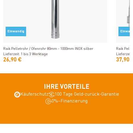
Einwandig
Einwan
Produkt ansehen
Raik Pelletrohr / Ofenrohr 80mm - 1000mm INOX silber
Raik Pell
Lieferzeit: 1 bis 3 Werktage
Lieferzeit
26,90 €
37,90 
IHRE VORTEILE
Käuferschutz
100 Tage Geld-zurück-Garantie
0%–Finanzierung