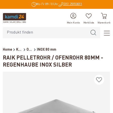
Mo-Fr 09-18 Uhr
0351 25930011
alt springen
Mein Konto
Merkliste
Warenkorb
Home
Kaminzubehör
Ofenrohre für Pelletöfen
INOX 80 mm
RAIK PELLETROHR / OFENROHR 80MM -
REGENHAUBE INOX SILBER