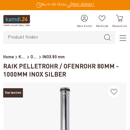
Mo-Fr 09-18 Uhr
0351 25930011
alt springen
Mein Konto
Merkliste
Warenkorb
Home
Kaminzubehör
Ofenrohre für Pelletöfen
INOX 80 mm
RAIK PELLETROHR / OFENROHR 80MM -
1000MM INOX SILBER
Varianten