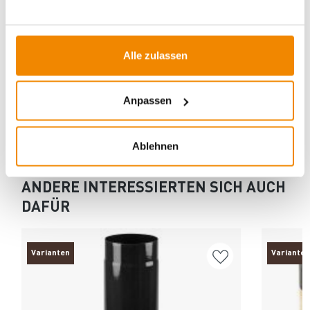
Artikeldatenblatt drucken
Frage zum Artikel
Alle zulassen
Dieses Produkt finden Sie unter:
Kaminzubehör
|
Ofenrohre
für Pelletöfen
|
INOX 80 mm
Anpassen
Ablehnen
ANDERE INTERESSIERTEN SICH AUCH
DAFÜR
Varianten
Varianten