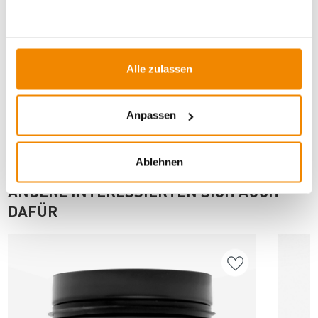
Artikeldatenblatt drucken
Frage zum Artikel
Dieses Produkt finden Sie unter:
Kaminzubehör
|
Ofenrohre
Alle zulassen
für Pelletöfen
|
100 mm
Anpassen
Ablehnen
ANDERE INTERESSIERTEN SICH AUCH
DAFÜR