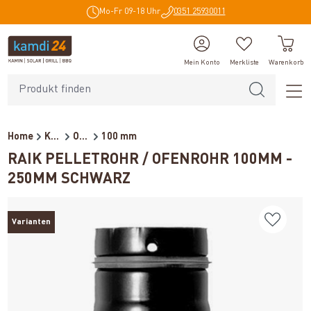
Mo-Fr 09-18 Uhr
0351 25930011
alt springen
Mein Konto
Merkliste
Warenkorb
Home
Kaminzubehör
Ofenrohre für Pelletöfen
100 mm
RAIK PELLETROHR / OFENROHR 100MM -
250MM SCHWARZ
Varianten