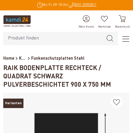
Mo-Fr 09-18 Uhr
0351 25930011
alt springen
Mein Konto
Merkliste
Warenkorb
Home
Kaminzubehör
Funkenschutzplatten Stahl
RAIK BODENPLATTE RECHTECK /
QUADRAT SCHWARZ
PULVERBESCHICHTET 900 X 750 MM
Varianten