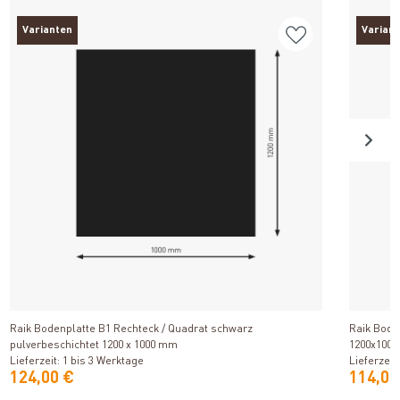
Varianten
Varian
Produkt ansehen
Raik Bodenplatte B1 Rechteck / Quadrat schwarz
Raik Bode
pulverbeschichtet 1200 x 1000 mm
1200x100
Lieferzeit: 1 bis 3 Werktage
Lieferzeit
124,00 €
114,00