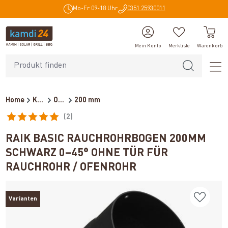
Mo-Fr 09-18 Uhr
0351 25930011
alt springen
Mein Konto
Merkliste
Warenkorb
Home
Kaminzubehör
Ofenrohre für Holzöfen
200 mm
(2)
Durchschnittliche Bewertung von 5 von 5 Sternen
RAIK BASIC RAUCHROHRBOGEN 200MM
SCHWARZ 0–45° OHNE TÜR FÜR
RAUCHROHR / OFENROHR
Varianten