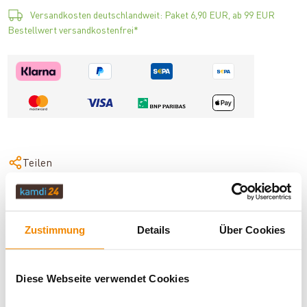
Versandkosten deutschlandweit: Paket 6,90 EUR, ab 99 EUR
Bestellwert versandkostenfrei*
Teilen
Hersteller:
Raik
Art.-Nr.
SH133-200-sw
Zustimmung
Details
Über Cookies
BESCHREIBUNG
Diese Webseite verwendet Cookies