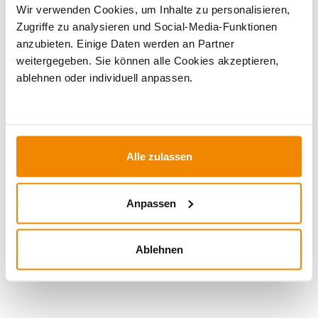
Wir verwenden Cookies, um Inhalte zu personalisieren,
TECHNISCHE DATEN
Zugriffe zu analysieren und Social-Media-Funktionen
anzubieten. Einige Daten werden an Partner
weitergegeben. Sie können alle Cookies akzeptieren,
ablehnen oder individuell anpassen.
BEWERTUNGEN (2)
WICHTIGE INFOS
Alle zulassen
Artikeldatenblatt drucken
Frage zum Artikel
Anpassen
Dieses Produkt finden Sie unter:
Kaminzubehör
|
Ofenrohre
Ablehnen
für Holzöfen
|
200 mm
|
Ofenrohr schwarz