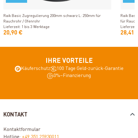
Produkt ansehen
Raik Basic Zugregulierung 200mm schwarz L: 250mm für
Raik Basi
Rauchrohr / Ofenrohr
für Rauch
Lieferzeit: 1 bis 3 Werktage
Lieferzeit
20,90 €
28,41 
IHRE VORTEILE
Käuferschutz
100 Tage Geld-zurück-Garantie
0%–Finanzierung
KONTAKT
Kontaktformular
Hotline:
+49 351 25930011