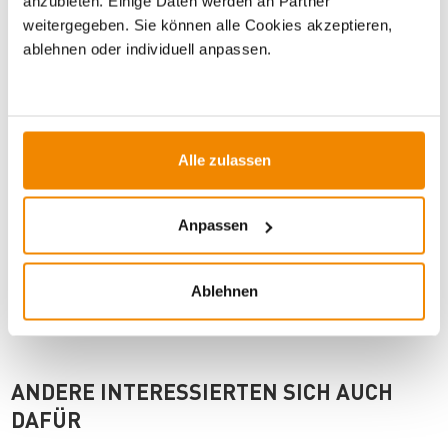
anzubieten. Einige Daten werden an Partner
weitergegeben. Sie können alle Cookies akzeptieren,
ablehnen oder individuell anpassen.
WICHTIGE INFOS
Artikeldatenblatt drucken
Frage zum Artikel
Alle zulassen
Dieses Produkt finden Sie unter:
Outdoor
|
Campingzubehör
Anpassen
|
Kühlboxen
Ablehnen
ANDERE INTERESSIERTEN SICH AUCH
DAFÜR