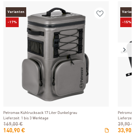
Varianten
Varian
-17%
-15%
Produkt ansehen
Petromax Kühlrucksack 17 Liter Dunkelgrau
Petromax 
Lieferzeit: 1 bis 3 Werktage
Lieferzeit
169,00 €
39,90 €
140,90 €
33,90 