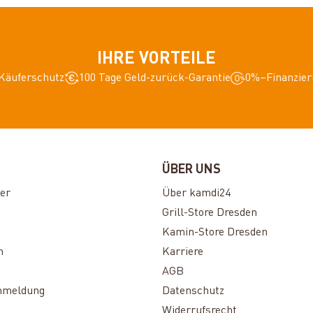
IHRE VORTEILE
Käuferschutz
100 Tage Geld-zurück-Garantie
0%–Finanzier
ÜBER UNS
er
Über kamdi24
Grill-Store Dresden
Kamin-Store Dresden
n
Karriere
AGB
nmeldung
Datenschutz
Widerrufsrecht