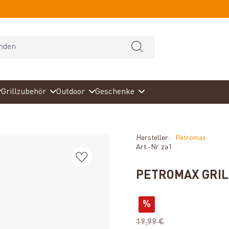
Grillzubehör
Outdoor
Geschenke
Hersteller:
Petromax
Art.-Nr.
za1
PETROMAX GRIL
%
19,99 €