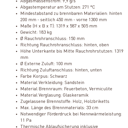
Abgasmassenstrom: 9,9 g/s
Abgastemperatur am Stutzen: 271 °C
Mindestabstand zu brennbaren Materialien: hinten
200 mm - seitlich 450 mm - vorne 1300 mm
Maße (H x B x T): 1319 x 587 x 505 mm
Gewicht: 183 kg
Ø Rauchrohranschluss: 150 mm
Richtung Rauchrohranschluss: hinten, oben
Höhe Unterkante bis Mitte Rauchrohrstutzen: 1319
mm
Ø Externe Zuluft: 100 mm
Richtung Zuluftanschluss: hinten, unten
Farbe Korpus: Schwarz
Material Verkleidung: Sandstein
Material Brennraum: Feuerbeton, Vermiculite
Material Verglasung: Glaskeramik
Zugelassene Brennstoffe: Holz, Holzbriketts
Max. Länge des Brennmaterials: 33 cm
Notwendiger Förderdruck bei Nennwärmeleistung:
11 Pa
Thermische Ablaufsicherung inklusive