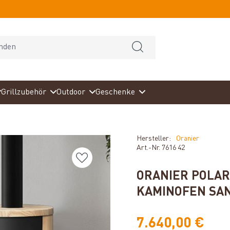
Grillzubehör
Outdoor
Geschenke
Hersteller:
Oranier
Art.-Nr.
7616 42
ORANIER POLA
KAMINOFEN SA
7.640,00 €