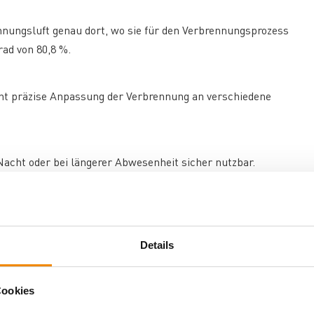
ennungsluft genau dort, wo sie für den Verbrennungsprozess
ad von 80,8 %.
ht präzise Anpassung der Verbrennung an verschiedene
Nacht oder bei längerer Abwesenheit sicher nutzbar.
Überhitzung des Wasserwärmetauschers und gewährleistet
Details
nd erleichtern die fachgerechte Aufstellung.
Cookies