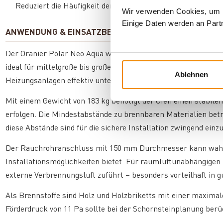
Reduziert die Häufigkeit der Ascheentleerung und vereinfac
Wir verwenden Cookies, um In
Einige Daten werden an Partn
ANWENDUNG & EINSATZBEREICH
Der Oranier Polar Neo Aqua wasserführender Kaminofen eig
ideal für mittelgroße bis große Wohnbereiche. Durch die wass
Ablehnen
Heizungsanlagen effektiv unterstützen und so die Heizkosten 
Mit einem Gewicht von 183 kg benötigt der Ofen einen stabilen
erfolgen. Die Mindestabstände zu brennbaren Materialien be
diese Abstände sind für die sichere Installation zwingend einz
Der Rauchrohranschluss mit 150 mm Durchmesser kann wahlwe
Installationsmöglichkeiten bietet. Für raumluftunabhängigen
externe Verbrennungsluft zuführt – besonders vorteilhaft in 
Als Brennstoffe sind Holz und Holzbriketts mit einer maxima
Förderdruck von 11 Pa sollte bei der Schornsteinplanung berü