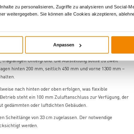
ht die Wartung des Ofens.
halte zu personalisieren, Zugriffe zu analysieren und Social-M
er weitergegeben. Sie können alle Cookies akzeptieren, ablehne
net sich mit seinem maximalen Raumheizvermögen von 195 m³
erseitige Leistung von 6 kW kann er bestehende
Anpassen
deutlich senken.
, tragfähigen Untergrund. Die Aufstellung sollte zu zweit
tragen hinten 200 mm, seitlich 450 mm und vorne 1300 mm –
uhalten.
ise nach hinten oder oben erfolgen, was flexible
 Betrieb steht ein 100 mm Zuluftanschluss zur Verfügung, der
gut gedämmten oder luftdichten Gebäuden.
len Scheitlänge von 33 cm zugelassen. Der notwendige
cksichtigt werden.