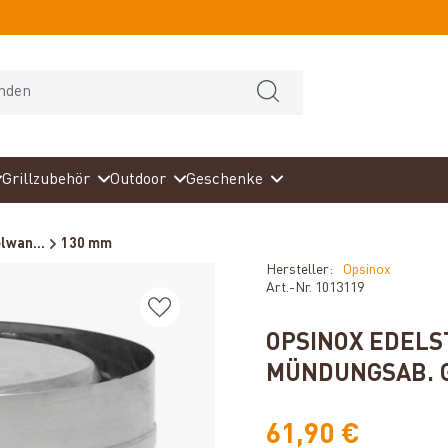
Grillzubehör
Outdoor
Geschenke
lwan...
130 mm
Hersteller:
Opsinox
Art.-Nr.
1013119
OPSINOX EDEL
MÜNDUNGSAB. 
61,90 €