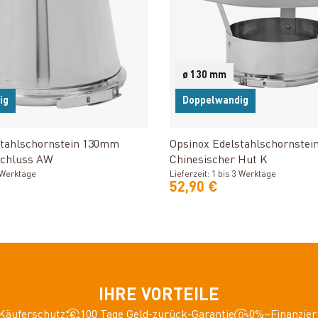
ø 130 mm
ig
Doppelwandig
Produkt ansehen
Produkt ansehe
stahlschornstein 130mm
Opsinox Edelstahlschornste
chluss AW
Chinesischer Hut K
3 Werktage
Lieferzeit: 1 bis 3 Werktage
52,90 €
IHRE VORTEILE
Käuferschutz
100 Tage Geld-zurück-Garantie
0%–Finanzier