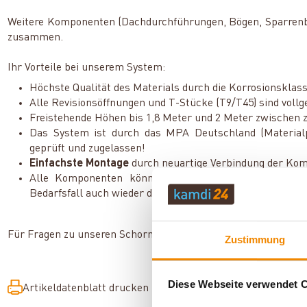
Weitere Komponenten (Dachdurchführungen, Bögen, Sparrenbef
zusammen.
Ihr Vorteile bei unserem System:
Höchste Qualität des Materials durch die Korrosionsklas
Alle Revisionsöffnungen und T-Stücke (T9/T45) sind voll
Freistehende Höhen bis 1,8 Meter und 2 Meter zwischen zw
Das System ist durch das MPA Deutschland (Material
geprüft und zugelassen!
Einfachste Montage
durch neuartige Verbindung der Ko
Alle Komponenten können
ohne Werkzeug
miteinand
Bedarfsfall auch wieder demontiert werden.
Für Fragen zu unseren Schornsteinsystemen von
Opsinox
steh
Zustimmung
Diese Webseite verwendet 
Artikeldatenblatt drucken
Frage zum Artikel