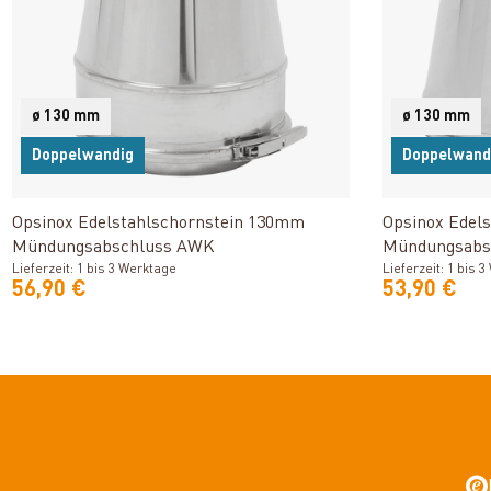
ø 130 mm
ø 130 mm
Doppelwandig
Doppelwand
Produkt ansehen
Opsinox Edelstahlschornstein 130mm
Opsinox Edel
Mündungsabschluss AWK
Mündungsabs
Lieferzeit: 1 bis 3 Werktage
Lieferzeit: 1 bis 
56,90 €
53,90 €