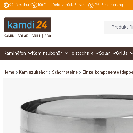
Käuferschutz
100 Tage Geld-zurück-Garantie
0%–Finanzierung
springen
Zur Hauptnavigation springen
Kaminöfen
Kaminzubehör
Heiztechnik
Solar
Grills
Home
Kaminzubehör
Schornsteine
Einzelkomponente (doppe