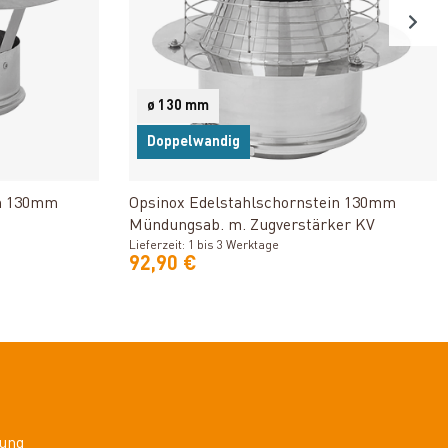
ø 130 mm
Doppelwandig
n
Produkt ansehen
in 130mm
Opsinox Edelstahlschornstein 130mm
Mündungsab. m. Zugverstärker KV
Lieferzeit: 1 bis 3 Werktage
92,90 €
ung