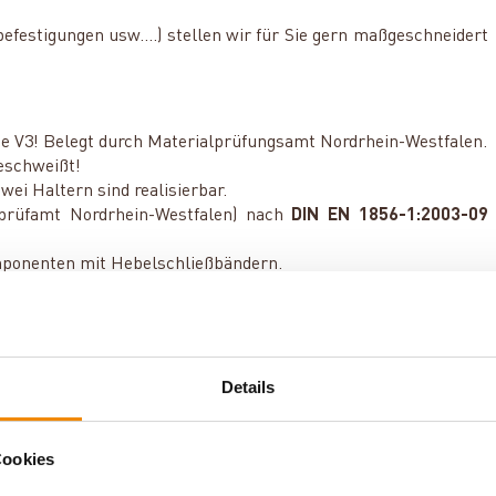
estigungen usw....) stellen wir für Sie gern maßgeschneidert
se V3! Belegt durch Materialprüfungsamt Nordrhein-Westfalen.
geschweißt!
ei Haltern sind realisierbar.
prüfamt Nordrhein-Westfalen) nach
DIN EN 1856-1:2003-09
mponenten mit Hebelschließbändern.
er verbunden werden. Die Komponenten können daher im
en wir Ihnen unter
0351-25930011
zur Verfügung.
Details
Cookies