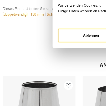
Wir verwenden Cookies, um In
Dieses Produkt finden Sie unter:
Kaminzubehör
|
Einzelkomp
Einige Daten werden an Partn
(doppelwandig)
|
130 mm
|
Schornsteine
|
Ablehnen
AN