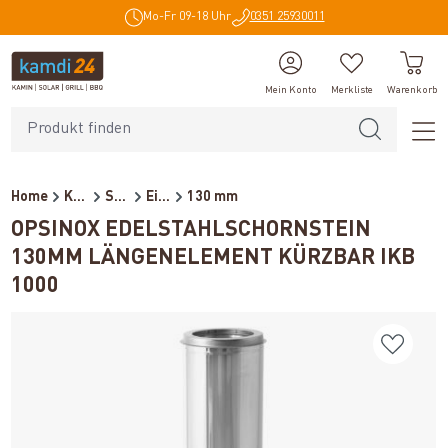
Mo-Fr 09-18 Uhr
0351 25930011
alt springen
Mein Konto
Merkliste
Warenkorb
Home
Kaminzubehör
Schornsteine
Einzelkomponente (doppelwan...
130 mm
OPSINOX EDELSTAHLSCHORNSTEIN
130MM LÄNGENELEMENT KÜRZBAR IKB
1000