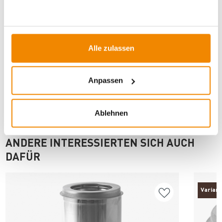
Artikeldatenblatt drucken
Frage zum Artikel
Alle zulassen
Dieses Produkt finden Sie unter:
Kaminzubehör
|
Einzelkomponente (doppelwandig)
|
130 mm
|
Schornsteine
|
Anpassen
Ablehnen
ANDERE INTERESSIERTEN SICH AUCH
DAFÜR
Varian