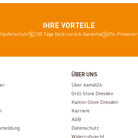
IHRE VORTEILE
Käuferschutz
100 Tage Geld-zurück-Garantie
0%–Finanzier
ÜBER UNS
er
Über kamdi24
Grill-Store Dresden
Kamin-Store Dresden
n
Karriere
AGB
nmeldung
Datenschutz
Widerrufsrecht