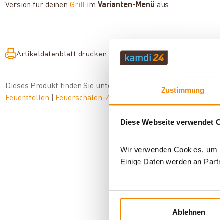
Version für deinen
Grill
im
Varianten-Menü
aus.
Artikeldatenblatt drucken
Frage zum Artikel
Dieses Produkt finden Sie unter:
Grillzubehör
|
Zubehör
|
Out
Zustimmung
Feuerstellen
|
Feuerschalen-Zubehör
|
Grillplatten/Grillroste
Diese Webseite verwendet 
Wir verwenden Cookies, um In
Einige Daten werden an Partn
AN
Ablehnen