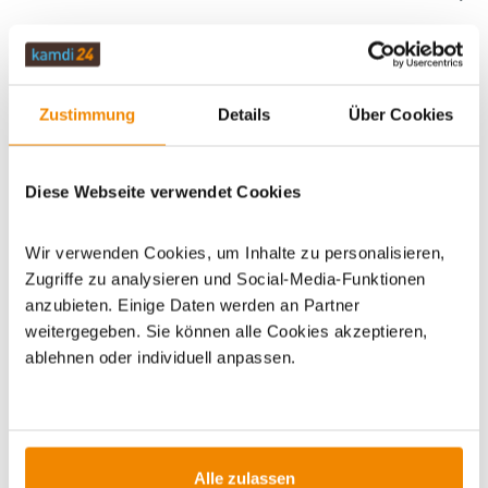
ZUBEHÖR
Zustimmung
Details
Über Cookies
WICHTIGE INFOS
Diese Webseite verwendet Cookies
Wir verwenden Cookies, um Inhalte zu personalisieren,
Artikeldatenblatt drucken
Frage zum Artikel
Zugriffe zu analysieren und Social-Media-Funktionen
anzubieten. Einige Daten werden an Partner
Dieses Produkt finden Sie unter:
sonstiges Zubehör
|
weitergegeben. Sie können alle Cookies akzeptieren,
Zubehör Haas+Sohn
|
Zubehör Küchenöfen
ablehnen oder individuell anpassen.
Alle zulassen