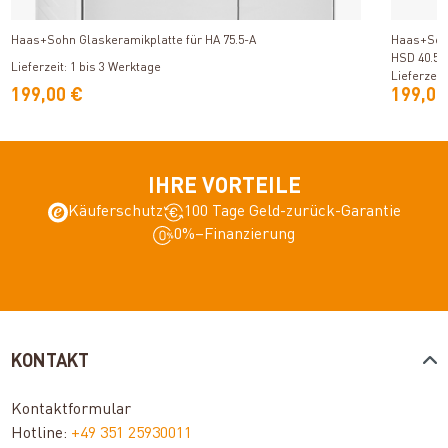
Produkt ansehen
Haas+Sohn Glaskeramikplatte für HA 75.5-A
Haas+Sohn
HSD 40.5-
Lieferzeit: 1 bis 3 Werktage
Lieferzeit
199,00 €
199,00
IHRE VORTEILE
Käuferschutz
100 Tage Geld-zurück-Garantie
0%–Finanzierung
KONTAKT
Kontaktformular
Hotline:
+49 351 25930011