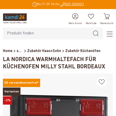
Mo-Fr 09-18 Uhr
0351 25930011
alt springen
Mein Konto
Merkliste
Warenkorb
Home
sonstiges Zubehör
Zubehör Haas+Sohn
Zubehör Küchenöfen
LA NORDICA WARMHALTEFACH FÜR
KÜCHENOFEN MILLY STAHL BORDEAUX
DE versandkostenfrei*
Varianten
-2%