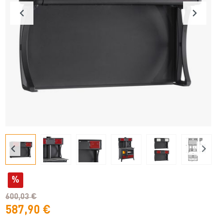
%
600,03 €
587,90 €