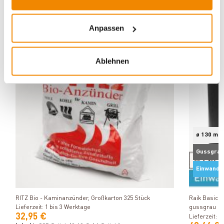
ZUBEHÖR
Anpassen
Varianten
Varianten
Ablehnen
ø 130 mm
Gussgrau
Einwandi
Produkt ansehen
RITZ Bio - Kaminanzünder, Großkarton 325 Stück
Raik Basic 
Lieferzeit: 1 bis 3 Werktage
gussgrau
32,95 €
Lieferzeit: 1