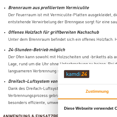
Brennraum aus profiliertem Vermiculite
Der Feuerraum ist mit Vermiculite-Platten ausgekleidet, die
entstehende Verwirbelung der Brenngase sorgt für eine sa
Offenes Holzfach für griffbereiten Nachschub
Unter dem Brennraum befindet sich ein offenes Holzfach. H
24-Stunden-Betrieb möglich
Der Ofen kann sowohl mit Holzscheiten und -briketts als a
Lage, rund um die Uhr ohne Unterbrechung zu heizen. Bei
langsameren Verbrennung seltener nachlegen.
Dreifach-Luftsystem von Justus
Dank des Dreifach-Luftsystems wird die Verbrennungsluft o
Zustimmung
Verbrennungsprozess gebraucht wird. Aus dieser gezielten 
besonders effiziente, umweltschonende Verbrennung.
Diese Webseite verwendet 
ANWENDUNG & EINSATZBEREICH