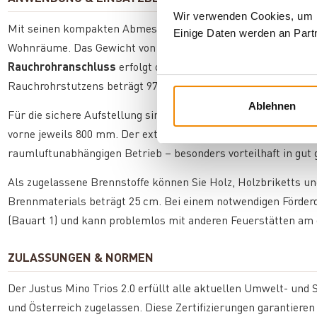
Wir verwenden Cookies, um In
Mit seinen kompakten Abmessungen von 1067 x 458 x 458 mm ei
Einige Daten werden an Partn
Wohnräume. Das Gewicht von 139 kg erfordert einen stabilen U
Rauchrohranschluss
erfolgt oben mit einem Durchmesser von
Rauchrohrstutzens beträgt 972 mm.
Ablehnen
Für die sichere Aufstellung sind
Mindestabstände zu brennba
vorne jeweils 800 mm. Der externe Verbrennungsluftanschluss
raumluftunabhängigen Betrieb – besonders vorteilhaft in gu
Als zugelassene Brennstoffe können Sie Holz, Holzbriketts 
Brennmaterials beträgt 25 cm. Bei einem notwendigen Förderd
(Bauart 1) und kann problemlos mit anderen Feuerstätten am
ZULASSUNGEN & NORMEN
Der Justus Mino Trios 2.0 erfüllt alle aktuellen Umwelt- und 
und Österreich zugelassen. Diese Zertifizierungen garantier