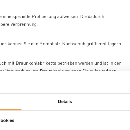
 eine spezielle Profilierung aufweisen. Die dadurch
ubere Verbrennung.
ier können Sie den Brennholz-Nachschub griffbereit lagern.
uch mit Braunkohlebriketts betrieben werden und ist in der
 der Verwendung von Braunkohle müssen Sie aufgrund der
ptimal dosiert und immer dort zugeführt, wo sie für den
Details
Nutzung von Primär-, Sekundär- und Tertiärluft resultiert eine
Cookies