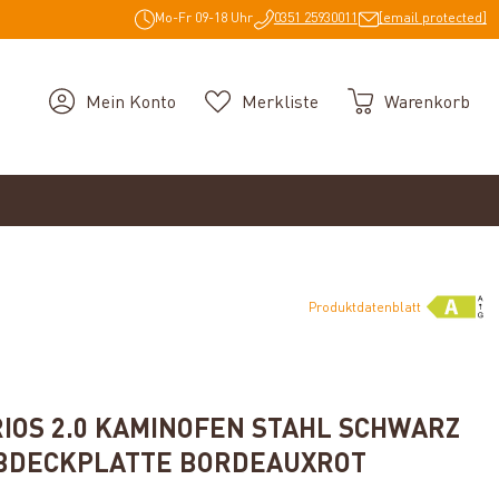
Mo-Fr 09-18 Uhr
0351 25930011
[email protected]
Mein Konto
Merkliste
Warenkorb
Produktdatenblatt
g von 5 von 5 Sternen
RIOS 2.0 KAMINOFEN STAHL SCHWARZ
ABDECKPLATTE BORDEAUXROT