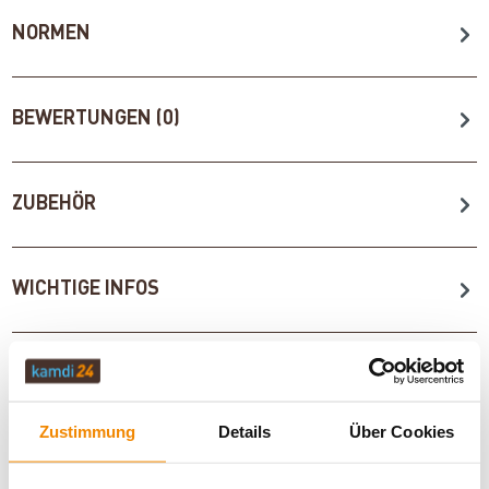
NORMEN
BEWERTUNGEN (0)
ZUBEHÖR
WICHTIGE INFOS
Artikeldatenblatt drucken
Frage zum Artikel
Zustimmung
Details
Über Cookies
Dieses Produkt finden Sie unter:
Kaminöfen
|
Kaminöfen 8
bis 9 kW
|
Kaminöfen in schwarz
|
Holzofen
|
Kaminofen 150