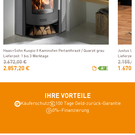
Produkt ansehen
Haas+Sohn Kuopio II Kaminofen Perlanthrazit / Quarzit grau
Justus Us
Lieferzeit: 1 bis 3 Werktage
Lieferzeit
3.672,00 €
2.155,0
2.857,20 €
1.670,
IHRE VORTEILE
Käuferschutz
100 Tage Geld-zurück-Garantie
0%–Finanzierung