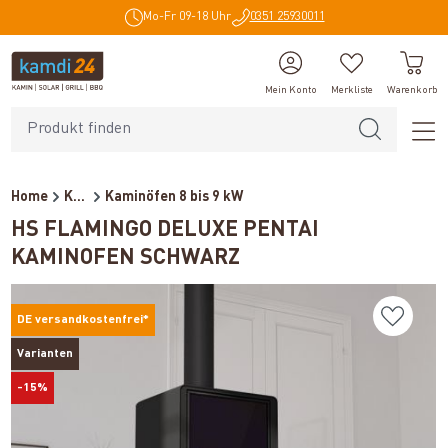
Mo-Fr 09-18 Uhr
0351 25930011
alt springen
Mein Konto
Merkliste
Warenkorb
Home
Kaminöfen
Kaminöfen 8 bis 9 kW
HS FLAMINGO DELUXE PENTAI
KAMINOFEN SCHWARZ
DE versandkostenfrei*
Varianten
-15%