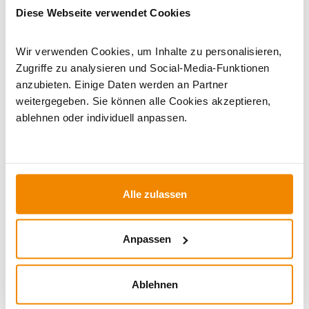
mm Anschluss
|
Kaminöfen mit externer Luftzufuhr
|
Sofort
Diese Webseite verwendet Cookies
lieferbare Kaminöfen
|
Kaminofen Grau
Wir verwenden Cookies, um Inhalte zu personalisieren,
Zugriffe zu analysieren und Social-Media-Funktionen
anzubieten. Einige Daten werden an Partner
weitergegeben. Sie können alle Cookies akzeptieren,
ablehnen oder individuell anpassen.
Alle zulassen
Ihr Berater zum Thema Öfen und
Kamine:
Anpassen
Silvio Wirth berät Sie gern rund um das Thema
Kaminöfen. Keine Frage bleibt unbeantwortet, kein
Problem ungelöst. Haben Sie Fragen zu unseren
Ablehnen
Produkten? Dann kontaktieren Sie uns gern unter: