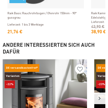
Produkt ansehen
Raik Basic Rauchrohrbogen / Ofenrohr 150mm - 90°
Raik Kaminbe
gussgrau
Edelstahlgri
Lieferzeit: 1
Lieferzeit: 1 bis 3 Werktage
43,90 €
21,76 €
38,90 €
ANDERE INTERESSIERTEN SICH AUCH
DAFÜR
DE versandkostenfrei*
DE ver
Varianten
Varian
-22%
-23%