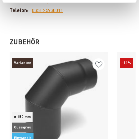
E-Mail:
[email protected]
Telefon:
0351 25930011
ZUBEHÖR
Varianten
-11%
ø 150 mm
Gussgrau
Einwandig