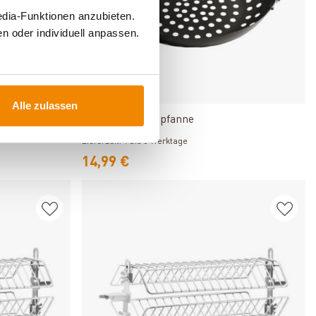
edia-Funktionen anzubieten.
n oder individuell anpassen.
Produkt ansehen
Alle zulassen
Enders Gemüsepfanne
Lieferzeit: 1 bis 3 Werktage
14,99 €