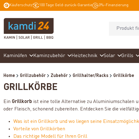
Käuferschutz
100 Tage Geld-zurück-Garantie
0%–Finanzierung
springen
Zur Hauptnavigation springen
Kaminöfen
Kaminzubehör
Heiztechnik
Solar
Grills
Home
Grillzubehör
Zubehör
Grillhalter/Racks
Grillkörbe
GRILLKÖRBE
Ein
Grillkorb
ist eine tolle Alternative zu Aluminiumschalen un
oder Fleisch, schonend zubereiten. Entdecken Sie die vielfält
Was ist ein Grillkorb und wo liegen seine Einsatzmöglich
Vorteile von Grillkörben
Das richtige Modell für Ihren Grill