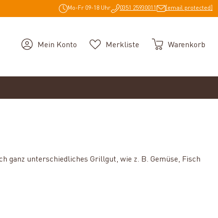
Mo-Fr 09-18 Uhr
0351 25930011
[email protected]
Mein Konto
Merkliste
Warenkorb
ich ganz unterschiedliches Grillgut, wie z. B. Gemüse, Fisch