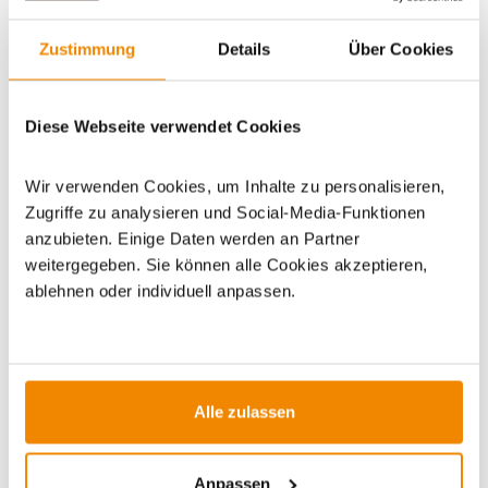
WICHTIGE INFOS
Zustimmung
Details
Über Cookies
Artikeldatenblatt drucken
Frage zum Artikel
Diese Webseite verwendet Cookies
Dieses Produkt finden Sie unter:
Grillzubehör
|
Zubehör
|
Wir verwenden Cookies, um Inhalte zu personalisieren,
Grillpfannen
Zugriffe zu analysieren und Social-Media-Funktionen
anzubieten. Einige Daten werden an Partner
weitergegeben. Sie können alle Cookies akzeptieren,
ablehnen oder individuell anpassen.
ZUBEHÖR
Alle zulassen
-1%
Anpassen