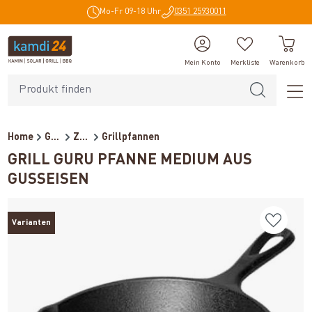
Mo-Fr 09-18 Uhr
0351 25930011
alt springen
Mein Konto
Merkliste
Warenkorb
Home
Grillzubehör
Zubehör
Grillpfannen
GRILL GURU PFANNE MEDIUM AUS
GUSSEISEN
Varianten