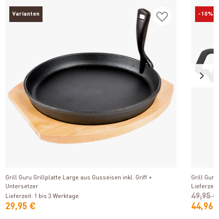
Varianten
-10%
Produkt ansehen
Grill Guru Grillplatte Large aus Gusseisen inkl. Griff +
Grill Gur
Untersetzer
Lieferzeit
49,95 €
Lieferzeit: 1 bis 3 Werktage
29,95 €
44,96 