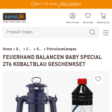
Mo-Fr 09-18 Uhr
0351 25930011
alt springen
Mein Konto
Merkliste
Warenkorb
Home
Outdoor
Campingzubehör
Outdoor-Beleuchtung
Petroleumlampen
FEUERHAND BALANCEN BABY SPECIAL
276 KOBALTBLAU GESCHENKSET