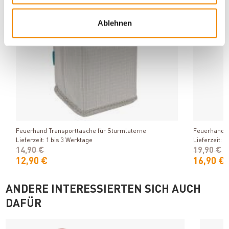
Ablehnen
Produkt ansehen
Feuerhand Transporttasche für Sturmlaterne
Feuerhand L
Lieferzeit: 1 bis 3 Werktage
Lieferzeit: 1
14,90 €
19,90 €
12,90 €
16,90 €
ANDERE INTERESSIERTEN SICH AUCH
DAFÜR