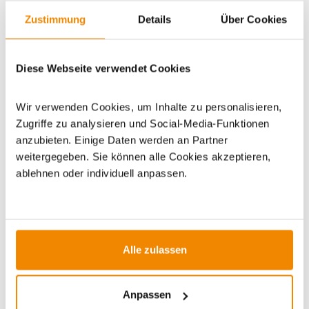
WICHTIGE INFOS
Zustimmung
Details
Über Cookies
Artikeldatenblatt drucken
Frage zum Artikel
Diese Webseite verwendet Cookies
Dieses Produkt finden Sie unter:
Outdoor
|
Campingzubehör
Wir verwenden Cookies, um Inhalte zu personalisieren,
|
Outdoor-Beleuchtung
|
Petroleumlampen
Zugriffe zu analysieren und Social-Media-Funktionen
anzubieten. Einige Daten werden an Partner
weitergegeben. Sie können alle Cookies akzeptieren,
ablehnen oder individuell anpassen.
ZUBEHÖR
Alle zulassen
-13%
-15%
Anpassen