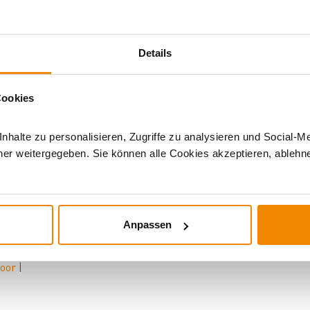
n sofort einsatzbereit – ohne langwieriges Einbrennen vor der
dere Struktur des Materials bleiben die Speisen bei der
verwenden musst.
Details
est du überall dort leckere Gerichte zu, wo du unter freiem
Cookies
halte zu personalisieren, Zugriffe zu analysieren und Social-M
nge ihn an seinem stabilen Metallhenkel klassisch über dem
er weitergegeben. Sie können alle Cookies akzeptieren, ablehne
Anpassen
door
|