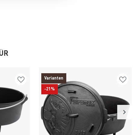
FÜR
Varianten
-21%