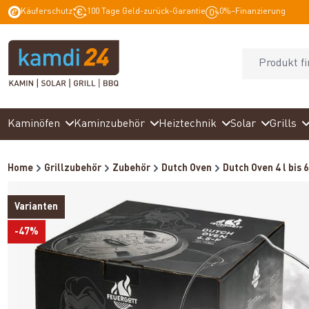
Käuferschutz
100 Tage Geld-zurück-Garantie
0%–Finanzierung
springen
Zur Hauptnavigation springen
Kaminöfen
Kaminzubehör
Heiztechnik
Solar
Grills
Home
Grillzubehör
Zubehör
Dutch Oven
Dutch Oven 4 l bis 6
Varianten
-47%