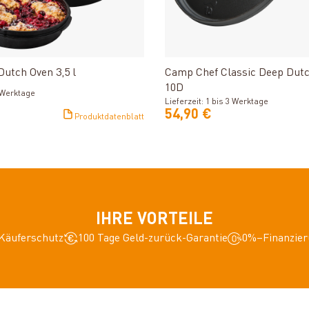
Produkt ansehen
Produkt ansehe
tch Oven 3,5 l
Camp Chef Classic Deep Dut
10D
3 Werktage
Lieferzeit: 1 bis 3 Werktage
54,90 €
Produktdatenblatt
IHRE VORTEILE
Käuferschutz
100 Tage Geld-zurück-Garantie
0%–Finanzier