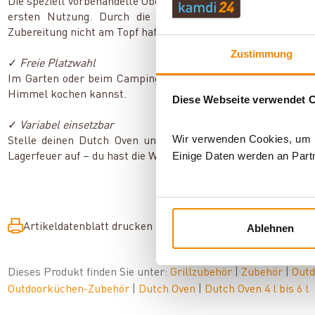
Die speziell vorbehandelte Oberfläche macht deinen Dutch Ove
ersten Nutzung. Durch die Vorbehandlung und eine beson
Zubereitung nicht am Topf haften, sodass du nur wenig Fett 
Zustimmung
✓
Freie Platzwahl
Im Garten oder beim Camping – mit deinem Dutch Oven bereit
Himmel kochen kannst.
Diese Webseite verwendet 
✓
Variabel einsetzbar
Wir verwenden Cookies, um In
Stelle deinen Dutch Oven unmittelbar in die Glut oder hä
Einige Daten werden an Partn
Lagerfeuer auf – du hast die Wahl.
Artikeldatenblatt drucken
Frage zum Artikel
Ablehnen
Dieses Produkt finden Sie unter:
Grillzubehör
|
Zubehör
|
Out
Outdoorküchen-Zubehör
|
Dutch Oven
|
Dutch Oven 4 l bis 6 l