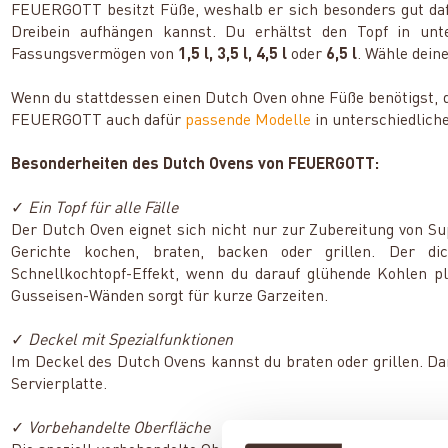
FEUERGOTT besitzt Füße, weshalb er sich besonders gut dafür
Dreibein aufhängen kannst. Du erhältst den Topf in un
Fassungsvermögen von
1,5 l, 3,5 l, 4,5 l
oder
6,5 l
. Wähle dein
Wenn du stattdessen einen Dutch Oven ohne Füße benötigst, 
FEUERGOTT auch dafür
passende Modelle
in unterschiedliche
Besonderheiten des Dutch Ovens von FEUERGOTT:
✓
Ein Topf für alle Fälle
Der Dutch Oven eignet sich nicht nur zur Zubereitung von S
Gerichte kochen, braten, backen oder grillen. Der di
Schnellkochtopf-Effekt, wenn du darauf glühende Kohlen pl
Gusseisen-Wänden sorgt für kurze Garzeiten.
✓
Deckel mit Spezialfunktionen
Im Deckel des Dutch Ovens kannst du braten oder grillen. Da
Servierplatte.
✓
Vorbehandelte Oberfläche