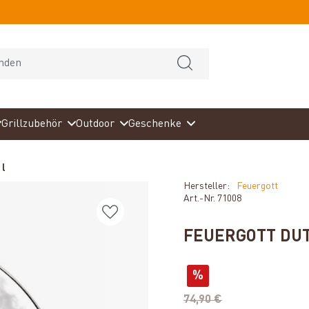
Grillzubehör
Outdoor
Geschenke
 l
Hersteller:
Feuergott
Art.-Nr.
71008
FEUERGOTT DUT
%
74,90 €