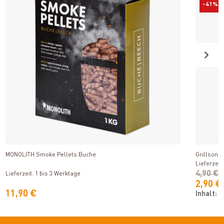
-41%
Produkt ansehen
MONOLITH Smoke Pellets Buche
Grillson 
Lieferzeit
4,90 €
Lieferzeit: 1 bis 3 Werktage
2,90 €
11,90 €
Inhalt:
1