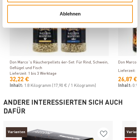
Ablehnen
Produkt ansehen
Don Marco´s Räucherpellets 4er-Set: Für Rind, Schwein,
Don Marco´s
Geflügel und Fisch
Lieferzeit: 1
Lieferzeit: 1 bis 3 Werktage
32,22 €
26,87 €
Inhalt:
1.8 Kilogramm
(17,90 € / 1 Kilogramm)
Inhalt:
0.9 
ANDERE INTERESSIERTEN SICH AUCH
DAFÜR
Varianten
Varian