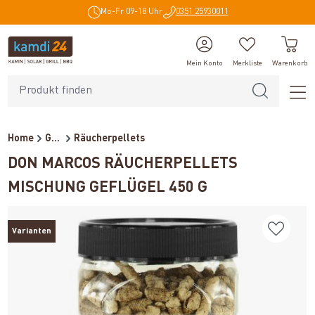
Mo-Fr 09-18 Uhr
0351 25930011
alt springen
Mein Konto
Merkliste
Warenkorb
Home
Grillzubehör
Räucherpellets
DON MARCOS RÄUCHERPELLETS
MISCHUNG GEFLÜGEL 450 G
Varianten