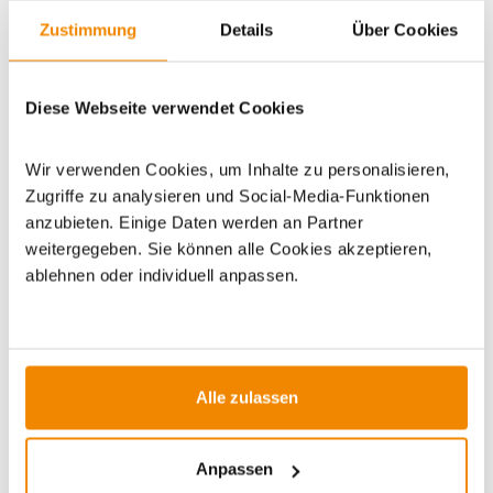
Zustimmung
Details
Über Cookies
Artikeldatenblatt drucken
Frage zum Artikel
Dieses Produkt finden Sie unter:
Grillzubehör
|
Diese Webseite verwendet Cookies
Räucherpellets
Wir verwenden Cookies, um Inhalte zu personalisieren,
Zugriffe zu analysieren und Social-Media-Funktionen
anzubieten. Einige Daten werden an Partner
weitergegeben. Sie können alle Cookies akzeptieren,
ablehnen oder individuell anpassen.
ZUBEHÖR
Varianten
Alle zulassen
Anpassen