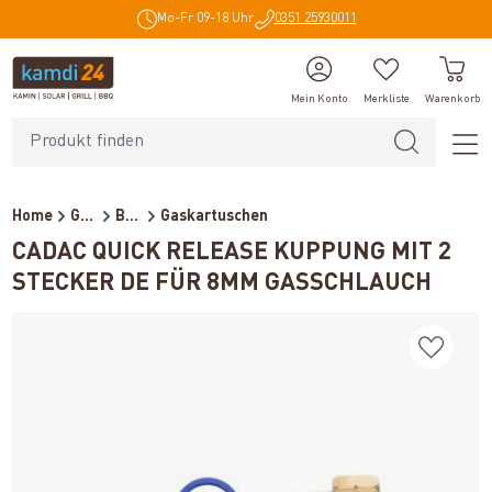
Mo-Fr 09-18 Uhr
0351 25930011
alt springen
Mein Konto
Merkliste
Warenkorb
Home
Grillzubehör
Brennstoffe und Grillanzünder
Gaskartuschen
CADAC QUICK RELEASE KUPPUNG MIT 2
STECKER DE FÜR 8MM GASSCHLAUCH