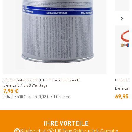
Produkt ansehen
Cadac Gaskartusche 500g mit Sicherheitsventil
Cadac Qu
Lieferzeit: 1 bis 3 Werktage
Lieferzeit
7,95 €
69,95 
Inhalt:
500 Gramm
(0,02 € / 1 Gramm)
IHRE VORTEILE
Käuferschutz
100 Tage Geld-zurück-Garantie