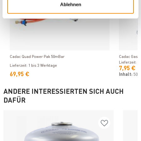
Ablehnen
Produkt ansehen
Cadac Quad Power Pak 50mBar
Cadac Gaskar
Lieferzeit: 1
Lieferzeit: 1 bis 3 Werktage
7,95 €
69,95 €
Inhalt:
500
ANDERE INTERESSIERTEN SICH AUCH
DAFÜR