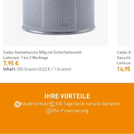
Produkt ansehen
Cadac Gaskartusche 500g mit Sicherheitsventil
Cadac Qui
Lieferzeit: 1 bis 3 Werktage
Gasschla
7,95 €
Lieferzeit
14,95 
Inhalt:
500 Gramm
(0,02 € / 1 Gramm)
IHRE VORTEILE
Käuferschutz
100 Tage Geld-zurück-Garantie
0%–Finanzierung