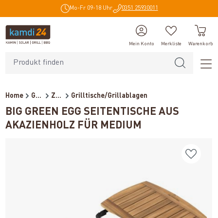
Mo-Fr 09-18 Uhr
0351 25930011
alt springen
Mein Konto
Merkliste
Warenkorb
Home
Grillzubehör
Zubehör
Grilltische/Grillablagen
BIG GREEN EGG SEITENTISCHE AUS
AKAZIENHOLZ FÜR MEDIUM