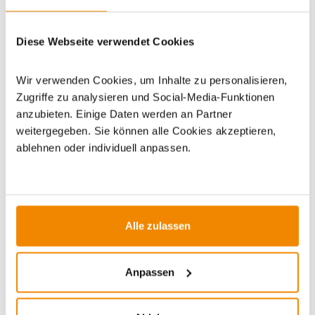
Dieses Produkt finden Sie unter:
Grillzubehör
|
Zubehör
|
Diese Webseite verwendet Cookies
Grilltische/Grillablagen
Wir verwenden Cookies, um Inhalte zu personalisieren,
Zugriffe zu analysieren und Social-Media-Funktionen
anzubieten. Einige Daten werden an Partner
weitergegeben. Sie können alle Cookies akzeptieren,
ablehnen oder individuell anpassen.
ZUBEHÖR
Varianten
DE versa
Alle zulassen
-5%
Anpassen