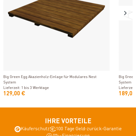
Produkt ansehen
Big Green Egg Akazienholz-Einlage für Modulares Nest
Big Green
System
System
Lieferzeit: 1 bis 3 Werktage
Lieferzeit
129,00 €
189,00
IHRE VORTEILE
Käuferschutz
100 Tage Geld-zurück-Garantie