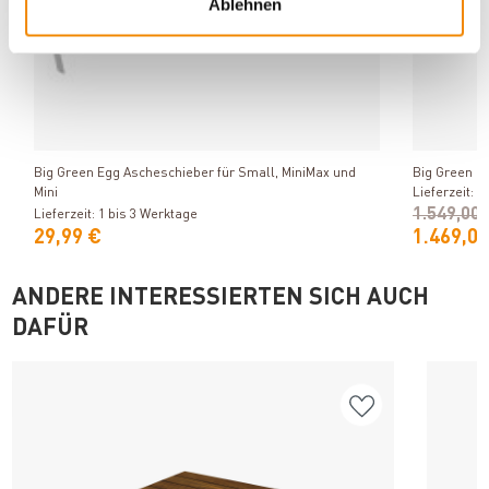
Ablehnen
Produkt ansehen
Big Green Egg Ascheschieber für Small, MiniMax und
Big Green E
Mini
Lieferzeit: 1
1.549,00
Lieferzeit: 1 bis 3 Werktage
29,99 €
1.469,00
ANDERE INTERESSIERTEN SICH AUCH
DAFÜR