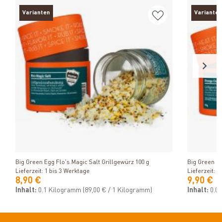
Varianten
Varianten
Produkt ansehen
Big Green Egg Flo's Magic Salt Grillgewürz 100 g
Big Green E
Lieferzeit: 1 bis 3 Werktage
Lieferzeit: 1
8,90 €
9,90 €
Inhalt:
0.1 Kilogramm
(89,00 € / 1 Kilogramm)
Inhalt:
0.0