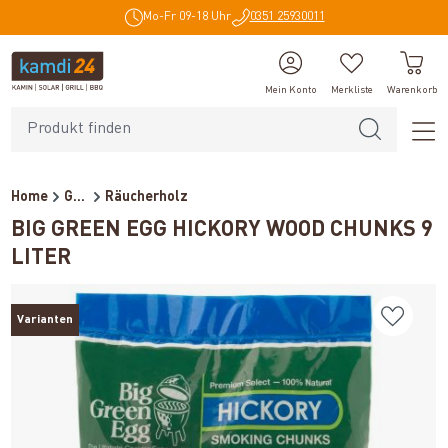
Mo-Fr 09-18 Uhr
0351 25930011
alt springen
Mein Konto
Merkliste
Warenkorb
Home
Grillzubehör
Räucherholz
BIG GREEN EGG HICKORY WOOD CHUNKS 9
LITER
Varianten