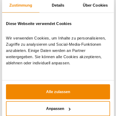
Zustimmung
Details
Über Cookies
WICHTIGE INFOS
Diese Webseite verwendet Cookies
Artikeldatenblatt drucken
Frage zum Artikel
Wir verwenden Cookies, um Inhalte zu personalisieren,
Dieses Produkt finden Sie unter:
Grillzubehör
|
Räucherholz
Zugriffe zu analysieren und Social-Media-Funktionen
anzubieten. Einige Daten werden an Partner
weitergegeben. Sie können alle Cookies akzeptieren,
ablehnen oder individuell anpassen.
ZUBEHÖR
Alle zulassen
Varianten
Varianten
Anpassen