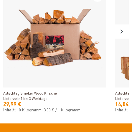
Produkt ansehen
Axtschlag Smoker Wood Kirsche
Axtschlag
Lieferzeit: 1 bis 3 Werktage
Lieferzeit
29,99 €
14,84 
Inhalt:
10 Kilogramm
(3,00 € / 1 Kilogramm)
Inhalt:
1