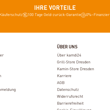
IHRE VORTEILE
Käuferschutz
100 Tage Geld-zurück-Garantie
0%–Finanzier
ÜBER UNS
er
Über kamdi24
Grill-Store Dresden
Kamin-Store Dresden
n
Karriere
AGB
nmeldung
Datenschutz
Widerrufsrecht
Barrierefreiheit