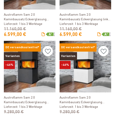
Produkt ansehen
Produkt ansehen
Austroflamm Sam 2.0
Austroflamm Sam 2.0
Kaminbausatz Eckverglasung
Kaminbausatz Eckverglasung links
rechts mit Schiebetür Beton
Lieferzeit: 1 bis 3 Werktage
mit Schiebetür Beton Anthrazit
Lieferzeit: 1 bis 3 Werktage
Anthrazit
11.160,00 €
11.160,00 €
6.599,00 €
6.599,00 €
DE versandkostenfrei*
DE versandkostenfrei*
Varianten
Varianten
-46%
-46%
Produkt ansehen
Produkt ansehen
Austroflamm Sam 2.0
Austroflamm Sam 2.0
Kaminbausatz Eckverglasung
Kaminbausatz Eckverglasung
rechts mit Klapptür Beton Anthrazit
Lieferzeit: 1 bis 3 Werktage
rechts mit Klapptür Beton Polar
Lieferzeit: 1 bis 3 Werktage
9.280,00 €
White
9.280,00 €