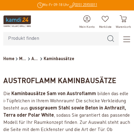
Mo-Fr 09-18 Uhr
0351 25930011
alt springen
Mein Konto
Merkliste
Warenkorb
Home
Marken
Austroflamm
Kaminbausätze
AUSTROFLAMM KAMINBAUSÄTZE
Die
Kaminbausätze Sam von Austroflamm
bilden das edle
i-Tüpfelchen in Ihrem Wohnraum! Die schicke Verkleidung
besteht aus
gussgrauem Stahl sowie Beton in Anthrazit,
Terra oder Polar White
, sodass Sie garantiert das passende
Modell für Ihr Raumkonzept finden. Zur Auswahl steht auch
die Seite mit dem Eckfenster und die Art der Tür. Ob