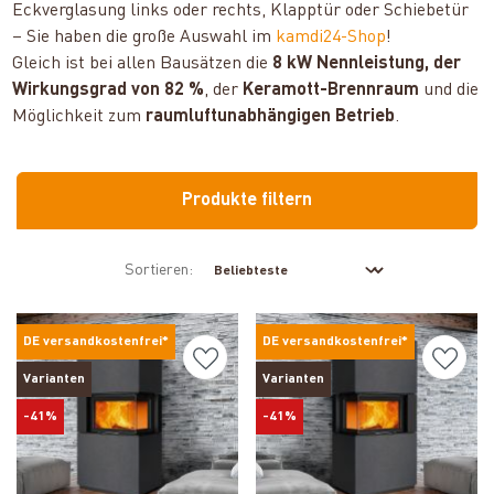
Eckverglasung links oder rechts, Klapptür oder Schiebetür
– Sie haben die große Auswahl im
kamdi24-Shop
!
Gleich ist bei allen Bausätzen die
8 kW Nennleistung, der
Wirkungsgrad von 82 %
, der
Keramott-Brennraum
und die
Möglichkeit zum
raumluftunabhängigen Betrieb
.
Produkte filtern
Sortieren:
DE versandkostenfrei*
DE versandkostenfrei*
Varianten
Varianten
-41%
-41%