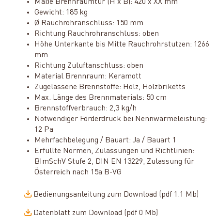
Maße Brennraumtür (H x B): 420 x XX mm
Gewicht: 185 kg
Ø Rauchrohranschluss: 150 mm
Richtung Rauchrohranschluss: oben
Höhe Unterkante bis Mitte Rauchrohrstutzen: 1266
mm
Richtung Zuluftanschluss: oben
Material Brennraum: Keramott
Zugelassene Brennstoffe: Holz, Holzbriketts
Max. Länge des Brennmaterials: 50 cm
Brennstoffverbrauch: 2,3 kg/h
Notwendiger Förderdruck bei Nennwärmeleistung:
12 Pa
Mehrfachbelegung / Bauart: Ja / Bauart 1
Erfüllte Normen, Zulassungen und Richtlinien:
BImSchV Stufe 2, DIN EN 13229, Zulassung für
Österreich nach 15a B-VG
Bedienungsanleitung zum Download (pdf 1.1 Mb)
Datenblatt zum Download (pdf 0 Mb)