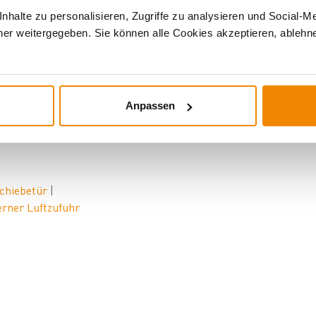
halte zu personalisieren, Zugriffe zu analysieren und Social-M
er weitergegeben. Sie können alle Cookies akzeptieren, ablehne
Teile für Ihren
A
ustroflamm-Kamineinsatz
. Benötigen Sie zum
Anpassen
Schiebetür
|
erner Luftzufuhr