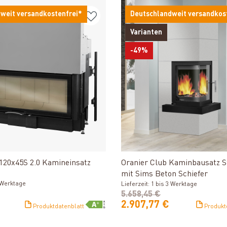
weit versandkostenfrei*
Deutschlandweit versandkos
Varianten
-49%
Produkt ansehen
Produkt ansehe
120x45S 2.0 Kamineinsatz
Oranier Club Kaminbausatz S
mit Sims Beton Schiefer
3 Werktage
Lieferzeit: 1 bis 3 Werktage
5.658,45 €
2.907,77 €
Produktdatenblatt
Produkt