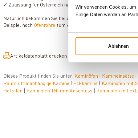
✓ Zulassung für Österreich nach 15a B-VG
Wir verwenden Cookies, um In
Einige Daten werden an Partn
Natürlich bekommen Sie bei uns auch alle wichtigen Zubehör-
Beispiel noch
Ofenrohre
zum Anschluss an den
Schornstein
?
Ablehnen
Artikeldatenblatt drucken
Frage zum Artikel
Dieses Produkt finden Sie unter:
Kaminöfen
|
Kamineinsätze
|
Raumluftunabhängige Kamine
|
Eckkamine
|
Kaminofen mit 
Holzofen
|
Kaminofen 150 mm Anschluss
|
Kaminöfen mit ext