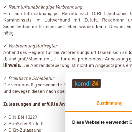
✓
Raumluftunabhängige Verbrennung
Ein raumluftunabhängiger Betrieb nach DIBt (Deutsches In
Kamineinsatz im Luftverbund mit Zuluft, Rauchrohr un
Sicherheitseinrichtungen betrieben werden kann. Dies ist vo
nötig.
✓
Verbrennungsluftregler
Anhand des Reglers für die Verbrennungsluft lassen sich an
6
(l) und groß/Maximum (+) – für eine problemlose Anpassung 
Hinweis:
Die Abbrandsteuerung ist nicht im Angebotspreis en
✓
Praktische Schiebetür
Die serienmäßig verwendete Schiebetür verfügt über eine einf
und bewegen diesen nach oben. Zum Schließen der Tür senken 
Zustimmung
Zulassungen und erfüllte Anforderungen:
✓ DIN EN 13229
Diese Webseite verwendet 
✓ BImSchV Stufe II
✓ DIBt-Zulassung