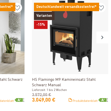
tenfrei*
Deutschlandweit versandkostenfrei*
Varianten
-15%
n
Produkt ansehen
tahl Schwarz
HS Flamingo M9 Kamineinsatz Stahl
Schwarz Manual
Lieferzeit: 1 bis 2 Wochen
3.572,00 €
3.049,00 €
datenblatt
Produktdatenblatt