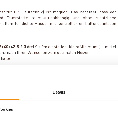
stitut für Bautechnik) ist möglich. Das bedeutet, dass der
d Feuerstätte raumluftunabhängig und ohne zusätzliche
r allem für dichte Häuser mit kontrollierten Lüftungsanlagen
3x40x42 S 2.0
drei Stufen einstellen: klein/Minimum (-), mittel
ganz nach Ihren Wünschen zum optimalen Heizen.
thalten.
ache Handhabung. Um die Tür zu öffnen, heben Sie den Griff an
Sie die Scheibe wieder nach unten.
Details
Cookies