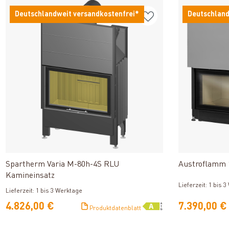
Deutschlandweit versandkostenfrei*
Deutschland
Produkt ansehen
Spartherm Varia M-80h-4S RLU
Austroflamm 
Kamineinsatz
Lieferzeit: 1 bis 
Lieferzeit: 1 bis 3 Werktage
4.826,00 €
7.390,00 €
Produktdatenblatt