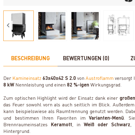
BESCHREIBUNG
BEWERTUNGEN (0)
Z
Der
Kamineinsatz
63x40x42 S 2.0
von
Austroflamm
versorgt 
8 kW
Nennleistung und einen
82 %-igen
Wirkungsgrad.
Zum optischen Highlight wird der Einsatz dank einer
großen
das Feuer sowohl vorn als auch seitlich im Blick. Außerde
kann beispielswiese als Raumtrennung genutzt werden. Dabe
und bestimmen Ihren Favoriten im
Varianten-Menü
. Si
Brennraumeinsatzes
Keramott
, in
Weiß oder Schwarz
,
Hintergrund.