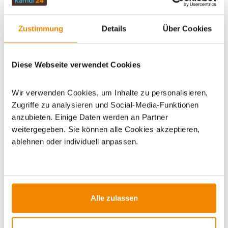
ZUBEHÖR
Zustimmung
Details
Über Cookies
WICHTIGE INFOS
Diese Webseite verwendet Cookies
Artikeldatenblatt drucken
Frage zum Artikel
Wir verwenden Cookies, um Inhalte zu personalisieren,
Zugriffe zu analysieren und Social-Media-Funktionen
anzubieten. Einige Daten werden an Partner
Dieses Produkt finden Sie unter:
Outdoor
|
Outdoorküchen
weitergegeben. Sie können alle Cookies akzeptieren,
ablehnen oder individuell anpassen.
Alle zulassen
ZUBEHÖR