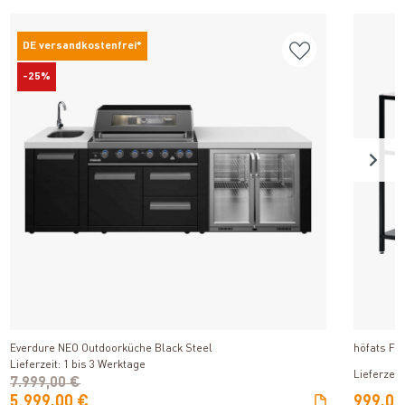
DE versandkostenfrei*
-25%
Produkt ansehen
Everdure NEO Outdoorküche Black Steel
höfats FI
Lieferzeit: 1 bis 3 Werktage
Lieferzeit
7.999,00 €
5.999,00 €
999,00