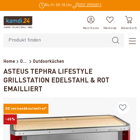
Mo-Fr 09-18 Uhr
0351 25930011
alt springen
Mein Konto
Merkliste
Warenkorb
Home
Outdoor
Outdoorküchen
ASTEUS TEPHRA LIFESTYLE
GRILLSTATION EDELSTAHL & ROT
EMAILLIERT
DE versandkostenfrei*
-65%