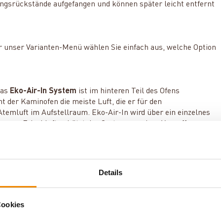
gsrückstände aufgefangen und können später leicht entfernt
r unser Varianten-Menü wählen Sie einfach aus, welche Option
Das
Eko-Air-In System
ist im hinteren Teil des Ofens
 der Kaminofen die meiste Luft, die er für den
Atemluft im Aufstellraum. Eko-Air-In wird über ein einzelnes
n von Frischluft schützt das System vor einer Verpuffung
und einen geringen Brennstoffverbrauch.
Details
Cookies