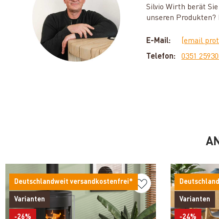
Silvio Wirth berät S
unseren Produkten? D
E-Mail:
[email pro
Telefon:
0351 2593
AN
Deutschlandweit versandkostenfrei*
Deutschland
Varianten
Varianten
-26%
-24%