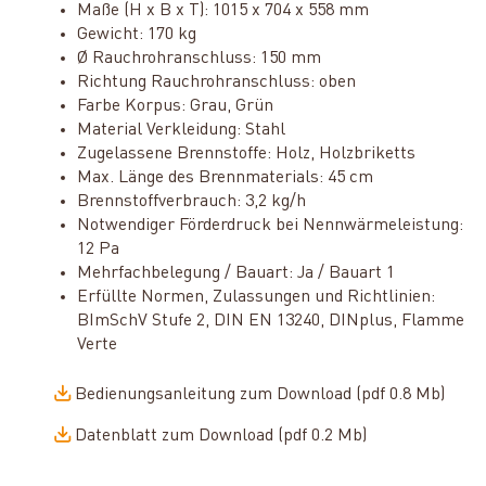
Maße (H x B x T): 1015 x 704 x 558 mm
Gewicht: 170 kg
Ø Rauchrohranschluss: 150 mm
Richtung Rauchrohranschluss: oben
Farbe Korpus: Grau, Grün
Material Verkleidung: Stahl
Zugelassene Brennstoffe: Holz, Holzbriketts
Max. Länge des Brennmaterials: 45 cm
Brennstoffverbrauch: 3,2 kg/h
Notwendiger Förderdruck bei Nennwärmeleistung:
12 Pa
Mehrfachbelegung / Bauart: Ja / Bauart 1
Erfüllte Normen, Zulassungen und Richtlinien:
BImSchV Stufe 2, DIN EN 13240, DINplus, Flamme
Verte
Bedienungsanleitung zum Download (pdf 0.8 Mb)
Datenblatt zum Download (pdf 0.2 Mb)