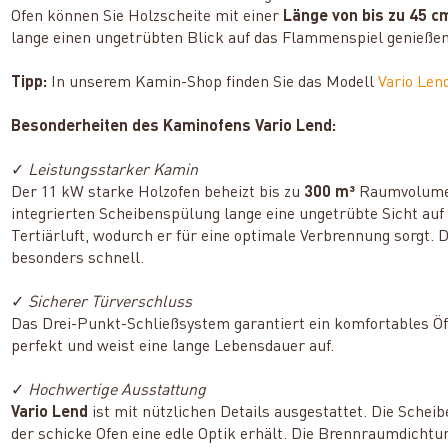
Ofen können Sie Holzscheite mit einer
Länge von bis zu 45 c
lange einen ungetrübten Blick auf das Flammenspiel genießen
Tipp:
In unserem Kamin-Shop finden Sie das Modell
Vario Len
Besonderheiten des Kaminofens Vario Lend:
✓
Leistungsstarker Kamin
Der 11 kW starke Holzofen beheizt bis zu
300 m³
Raumvolumen.
integrierten Scheibenspülung lange eine ungetrübte Sicht auf
Tertiärluft, wodurch er für eine optimale Verbrennung sorgt.
besonders schnell.
✓
Sicherer Türverschluss
Das Drei-Punkt-Schließsystem garantiert ein komfortables Öf
perfekt und weist eine lange Lebensdauer auf.
✓
Hochwertige Ausstattung
Vario Lend
ist mit nützlichen Details ausgestattet. Die Sche
der schicke Ofen eine edle Optik erhält. Die Brennraumdichtun