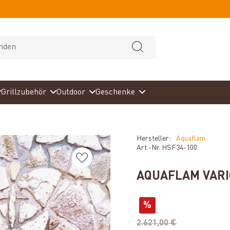
Grillzubehör
Outdoor
Geschenke
Hersteller:
Aquaflam
Art.-Nr.
HSF34-100
AQUAFLAM VARI
%
2.621,00 €