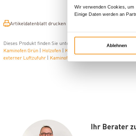
Wir verwenden Cookies, um In
Einige Daten werden an Partn
Artikeldatenblatt drucken
Frage zum Artikel
Dieses Produkt finden Sie unter:
Kaminöfen
|
Kaminöfen 10 b
Ablehnen
Kaminofen Grün
|
Holzofen
|
Kaminofen 150 mm Anschluss
|
externer Luftzufuhr
|
Kaminofen Grau
Ihr Berater 