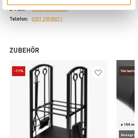
Produkten? Dann kontaktieren Sie uns gern unter:
E-Mail:
[email protected]
Telefon:
0351 25930011
ZUBEHÖR
-11%
Varianten
ø 150 mm
Gussgrau