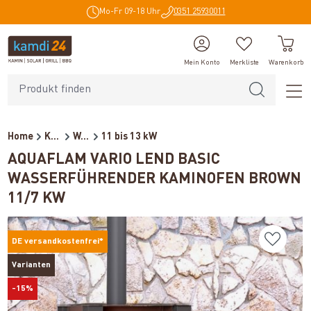
Mo-Fr 09-18 Uhr
0351 25930011
alt springen
Mein Konto
Merkliste
Warenkorb
Home
Kaminöfen
Wasserführende Kaminöfen
11 bis 13 kW
AQUAFLAM VARIO LEND BASIC
WASSERFÜHRENDER KAMINOFEN BROWN
11/7 KW
DE versandkostenfrei*
Varianten
-15%