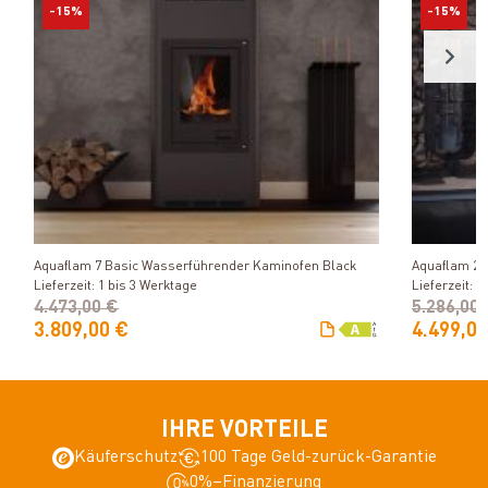
-15%
-15%
Produkt ansehen
Aquaflam 7 Basic Wasserführender Kaminofen Black
Aquaflam 25
Lieferzeit: 1 bis 3 Werktage
Lieferzeit: 1
4.473,00 €
5.286,00
3.809,00 €
4.499,00
IHRE VORTEILE
Käuferschutz
100 Tage Geld-zurück-Garantie
0%–Finanzierung