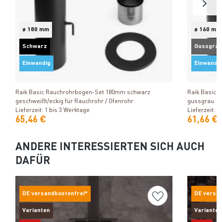
ø 180 mm
ø 160 mm
Schwarz
Gussgrau
Einwandig
Einwandi
Produkt ansehen
Raik Basic Rauchrohrbogen-Set 180mm schwarz
Raik Basic 
geschweißt/eckig für Rauchrohr / Ofenrohr
gussgrau
Lieferzeit: 1 bis 3 Werktage
Lieferzeit: 1
65,46 €
61,66 €
ANDERE INTERESSIERTEN SICH AUCH
DAFÜR
DE versandkostenfrei*
DE versa
Varianten
Varianten