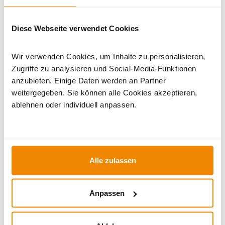
Artikeldatenblatt drucken
Frage zum Artikel
Diese Webseite verwendet Cookies
Dieses Produkt finden Sie unter:
Kaminöfen
|
Wir verwenden Cookies, um Inhalte zu personalisieren,
Wasserführende Kaminöfen
|
ab 17 kW
|
Kaminöfen in
Zugriffe zu analysieren und Social-Media-Funktionen
schwarz
|
Kaminofen mit Abbrandsteuerung
|
Holzofen
|
anzubieten. Einige Daten werden an Partner
Kaminöfen mit externer Luftzufuhr
weitergegeben. Sie können alle Cookies akzeptieren,
ablehnen oder individuell anpassen.
Alle zulassen
Anpassen
Ihr Berater zum Thema Öfen und