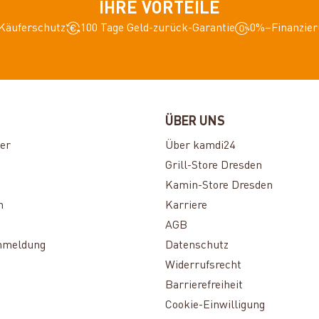
IHRE VORTEILE
Käuferschutz
100 Tage Geld-zurück-Garantie
0%–Finanzier
ÜBER UNS
er
Über kamdi24
Grill-Store Dresden
Kamin-Store Dresden
n
Karriere
AGB
nmeldung
Datenschutz
Widerrufsrecht
Barrierefreiheit
Cookie-Einwilligung