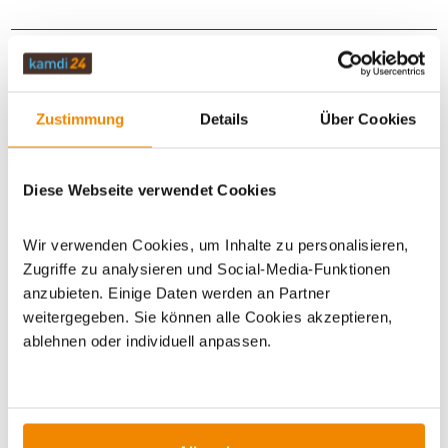
TECHNISCHE DATEN
Zustimmung
Details
Über Cookies
BEWERTUNGEN (0)
Diese Webseite verwendet Cookies
WICHTIGE INFOS
Wir verwenden Cookies, um Inhalte zu personalisieren,
Zugriffe zu analysieren und Social-Media-Funktionen
anzubieten. Einige Daten werden an Partner
Artikeldatenblatt drucken
Frage zum Artikel
weitergegeben. Sie können alle Cookies akzeptieren,
ablehnen oder individuell anpassen.
Dieses Produkt finden Sie unter:
Grillzubehör
|
Zubehör
|
Grillabdeckungen