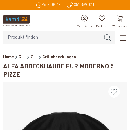
Mo-Fr 09-18 Uhr
0351 25930011
alt springen
Mein Konto
Merkliste
Warenkorb
Home
Grillzubehör
Zubehör
Grillabdeckungen
ALFA ABDECKHAUBE FÜR MODERNO 5
PIZZE