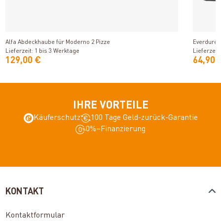
Produkt ansehen
Alfa Abdeckhaube für Moderno 2 Pizze
Everdure 
Lieferzeit: 1 bis 3 Werktage
Lieferzeit
129,00 €
64,90 
IHRE VORTEILE
Käuferschutz
100 Tage Geld-zurück-Garantie
0%–Finanzierung
KONTAKT
Kontaktformular