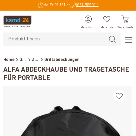
Mo-Fr 09-18 Uhr
0351 25930011
alt springen
Mein Konto
Merkliste
Warenkorb
Home
Grillzubehör
Zubehör
Grillabdeckungen
ALFA ABDECKHAUBE UND TRAGETASCHE
FÜR PORTABLE