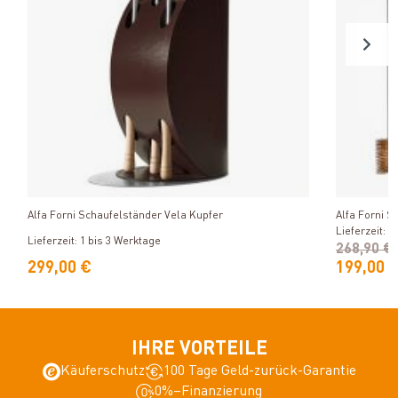
Produkt ansehen
Alfa Forni Schaufelständer Vela Kupfer
Alfa Forni S
Lieferzeit: 1
Lieferzeit: 1 bis 3 Werktage
268,90 €
299,00 €
199,00 
IHRE VORTEILE
Käuferschutz
100 Tage Geld-zurück-Garantie
0%–Finanzierung