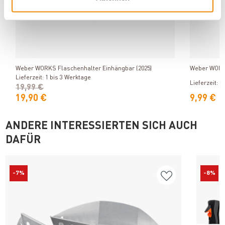
Produkt ansehen
Weber WORKS Flaschenhalter Einhängbar (2025)
Weber WORKS
Lieferzeit: 1 bis 3 Werktage
Lieferzeit: 1
19,99 €
19,90 €
9,99 €
ANDERE INTERESSIERTEN SICH AUCH
DAFÜR
-7%
-8%