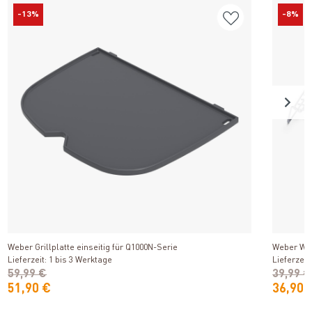
-13%
-8%
Produkt ansehen
Weber Grillplatte einseitig für Q1000N-Serie
Weber War
Lieferzeit: 1 bis 3 Werktage
Lieferzeit
59,99 €
39,99 €
51,90 €
36,90 