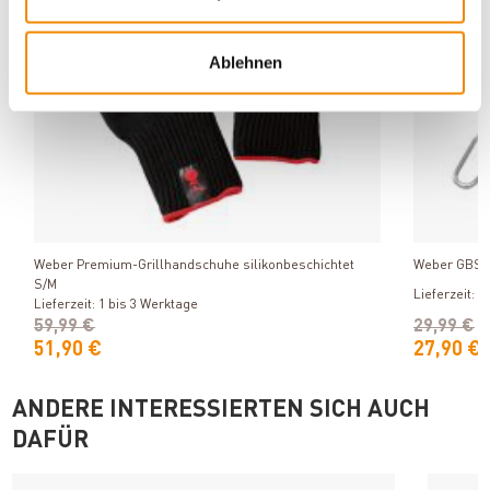
Ablehnen
Produkt ansehen
Weber Premium-Grillhandschuhe silikonbeschichtet
Weber GBS-G
S/M
Lieferzeit: 1
Lieferzeit: 1 bis 3 Werktage
59,99 €
29,99 €
51,90 €
27,90 €
ANDERE INTERESSIERTEN SICH AUCH
DAFÜR