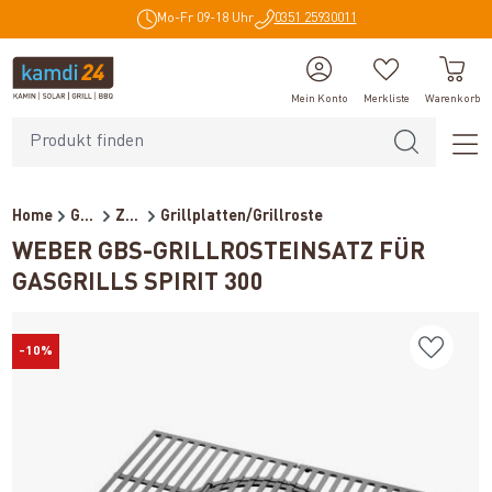
Mo-Fr 09-18 Uhr
0351 25930011
alt springen
Mein Konto
Merkliste
Warenkorb
Home
Grillzubehör
Zubehör
Grillplatten/Grillroste
WEBER GBS-GRILLROSTEINSATZ FÜR
GASGRILLS SPIRIT 300
-10%