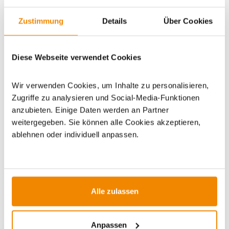
Zustimmung
Details
Über Cookies
Artikeldatenblatt drucken
Frage zum Artikel
Diese Webseite verwendet Cookies
Dieses Produkt finden Sie unter:
Grillzubehör
|
Zubehör
|
Grillplatten/Grillroste
Wir verwenden Cookies, um Inhalte zu personalisieren,
Zugriffe zu analysieren und Social-Media-Funktionen
anzubieten. Einige Daten werden an Partner
weitergegeben. Sie können alle Cookies akzeptieren,
ablehnen oder individuell anpassen.
ZUBEHÖR
Alle zulassen
Varianten
-7%
-13%
Anpassen