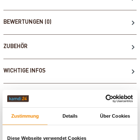
BEWERTUNGEN (0)
ZUBEHÖR
WICHTIGE INFOS
Artikeldatenblatt drucken
Frage zum Artikel
Zustimmung
Details
Über Cookies
Dieses Produkt finden Sie unter:
Grillzubehör
|
Zubehör
|
Flammlachsbretter
Diese Webseite verwendet Cookies