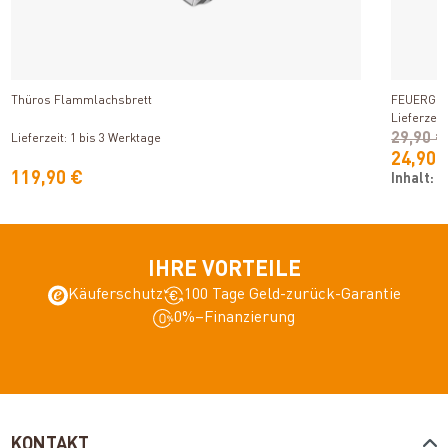
Produkt ansehen
Thüros Flammlachsbrett
FEUERGOTT
Lieferzeit
29,90 €
Lieferzeit: 1 bis 3 Werktage
24,90 
119,90 €
Inhalt:
2
IHRE VORTEILE
Käuferschutz
100 Tage Geld-zurück-Garantie
0%–Finanzierung
KONTAKT