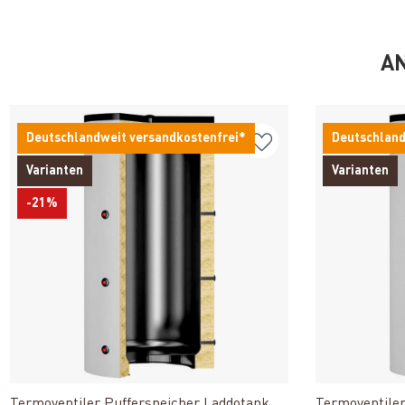
AN
Deutschlandweit versandkostenfrei*
Deutschland
Varianten
Varianten
-21%
Produkt ansehen
Termoventiler Pufferspeicher Laddotank
Termoventiler