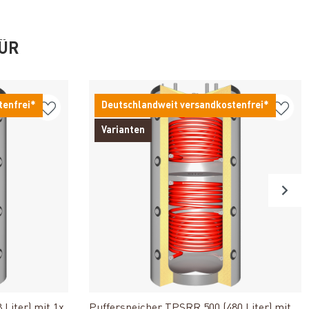
FÜR
tenfrei*
Deutschlandweit versandkostenfrei*
Varianten
n
Produkt ansehen
Liter) mit 1x
Pufferspeicher TPSRR 500 (480 Liter) mit