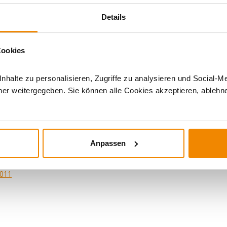
Details
Cookies
halte zu personalisieren, Zugriffe zu analysieren und Social-M
er weitergegeben. Sie können alle Cookies akzeptieren, ablehne
ür Solarthermie und Speicher:
ftigt sich bereits seit einigen Jahren mit den Themen Solarther
blem gibt es eine Lösung. Haben Sie Fragen zu unseren Produkt
Anpassen
tected]
0011