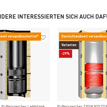
DERE INTERESSIERTEN SICH AUCH DA
weit versandkostenfrei*
Deutschlandweit versandkos
Varianten
-29%
Produkt ansehen
Produkt ansehe
 Pufferspeicher Laddotank
Pufferspeicher TPSR 825 (718 