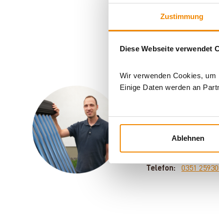
Zustimmung
Diese Webseite verwendet 
Wir verwenden Cookies, um In
Einige Daten werden an Partn
Ihr Berater f
Sven Klitzsch beschä
Motto: Für jedes Pro
Ablehnen
E-Mail:
[email pro
Telefon:
0351 2593