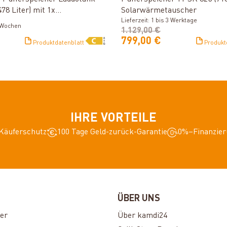
478 Liter) mit 1x
Solarwärmetauscher
auscher
Lieferzeit: 1 bis 3 Werktage
2 Wochen
1.129,00 €
799,00 €
Produktdatenblatt
Produkt
IHRE VORTEILE
Käuferschutz
100 Tage Geld-zurück-Garantie
0%–Finanzier
ÜBER UNS
er
Über kamdi24