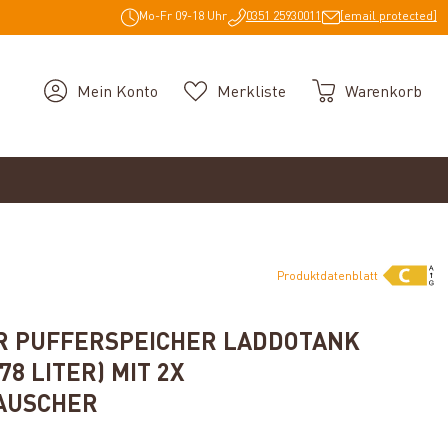
Mo-Fr 09-18 Uhr
0351 25930011
[email protected]
Mein Konto
Merkliste
Warenkorb
Produktdatenblatt
R PUFFERSPEICHER LADDOTANK
78 LITER) MIT 2X
AUSCHER