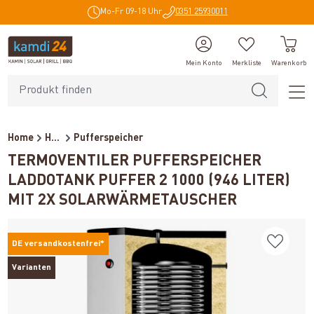
Mo-Fr 09-18 Uhr
0351 25930011
alt springen
Mein Konto
Merkliste
Warenkorb
Home
Heiztechnik
Pufferspeicher
TERMOVENTILER PUFFERSPEICHER
LADDOTANK PUFFER 2 1000 (946 LITER)
MIT 2X SOLARWÄRMETAUSCHER
DE versandkostenfrei*
Varianten