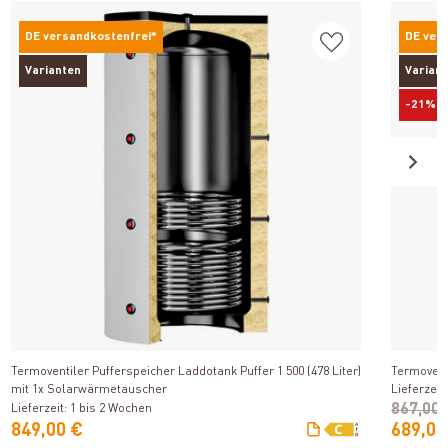
DE versandkostenfrei*
DE ver
Varianten
Varian
-21%
Produkt ansehen
Termoventiler Pufferspeicher Laddotank Puffer 1 500 (478 Liter)
Termoventi
mit 1x Solarwärmetauscher
Lieferzeit
867,00
Lieferzeit: 1 bis 2 Wochen
849,00 €
689,00