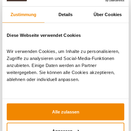
Zustimmung
Details
Über Cookies
WICHTIGE INFOS
Diese Webseite verwendet Cookies
Artikeldatenblatt drucken
Frage zum Artikel
Wir verwenden Cookies, um Inhalte zu personalisieren,
Zugriffe zu analysieren und Social-Media-Funktionen
Dieses Produkt finden Sie unter:
Heiztechnik
|
anzubieten. Einige Daten werden an Partner
Pufferspeicher
weitergegeben. Sie können alle Cookies akzeptieren,
ablehnen oder individuell anpassen.
Alle zulassen
Anpassen