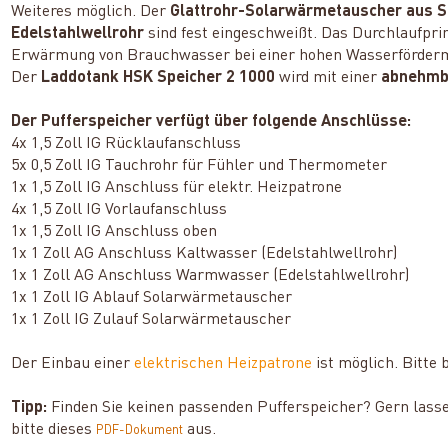
Weiteres möglich. Der
Glattrohr-Solarwärmetauscher aus S
Edelstahlwellrohr
sind fest eingeschweißt. Das Durchlaufprin
Erwärmung von Brauchwasser bei einer hohen Wasserförder
Der
Laddotank HSK Speicher 2 1000
wird mit einer
abnehmba
Der Pufferspeicher verfügt über folgende Anschlüsse:
4x 1,5 Zoll IG Rücklaufanschluss
5x 0,5 Zoll IG Tauchrohr für Fühler und Thermometer
1x 1,5 Zoll IG Anschluss für elektr. Heizpatrone
4x 1,5 Zoll IG Vorlaufanschluss
1x 1,5 Zoll IG Anschluss oben
1x 1 Zoll AG Anschluss Kaltwasser (Edelstahlwellrohr)
1x 1 Zoll AG Anschluss Warmwasser (Edelstahlwellrohr)
1x 1 Zoll IG Ablauf Solarwärmetauscher
1x 1 Zoll IG Zulauf Solarwärmetauscher
Der Einbau einer
elektrischen Heizpatrone
ist möglich. Bitte 
Tipp:
Finden Sie keinen passenden Pufferspeicher? Gern lassen 
bitte dieses
aus.
PDF-Dokument