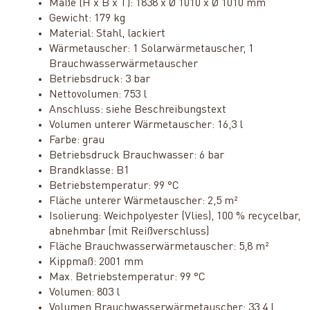
Maße (H x B x T): 1838 x Ø 1010 x Ø 1010 mm
Gewicht: 179 kg
Material: Stahl, lackiert
Wärmetauscher: 1 Solarwärmetauscher, 1
Brauchwasserwärmetauscher
Betriebsdruck: 3 bar
Nettovolumen: 753 l
Anschluss: siehe Beschreibungstext
Volumen unterer Wärmetauscher: 16,3 l
Farbe: grau
Betriebsdruck Brauchwasser: 6 bar
Brandklasse: B1
Betriebstemperatur: 99 °C
Fläche unterer Wärmetauscher: 2,5 m²
Isolierung: Weichpolyester (Vlies), 100 % recycelbar,
abnehmbar (mit Reißverschluss)
Fläche Brauchwasserwärmetauscher: 5,8 m²
Kippmaß: 2001 mm
Max. Betriebstemperatur: 99 °C
Volumen: 803 l
Volumen Brauchwasserwärmetauscher: 33,4 l