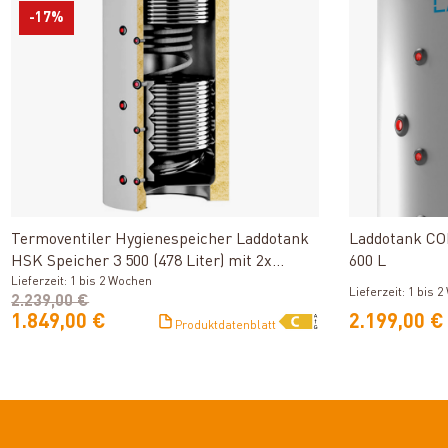
-17%
Produkt ansehen
Termoventiler Hygienespeicher Laddotank
Laddotank CO
HSK Speicher 3 500 (478 Liter) mit 2x
600 L
Solarwärmetauscher
Lieferzeit: 1 bis 2 Wochen
Lieferzeit: 1 bis 
2.239,00 €
1.849,00 €
2.199,00 €
Produktdatenblatt