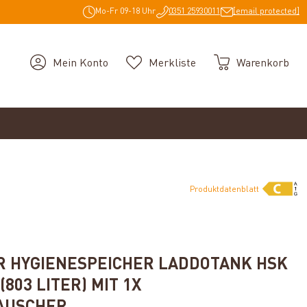
Mo-Fr 09-18 Uhr
0351 25930011
[email protected]
Mein Konto
Merkliste
Warenkorb
Produktdatenblatt
g von 5 von 5 Sternen
 HYGIENESPEICHER LADDOTANK HSK
(803 LITER) MIT 1X