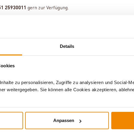
51 25930011
gern zur Verfügung.
Details
er
Cookies
halte zu personalisieren, Zugriffe zu analysieren und Social-M
er weitergegeben. Sie können alle Cookies akzeptieren, ablehne
Anpassen
ür Solarthermie und Speicher: