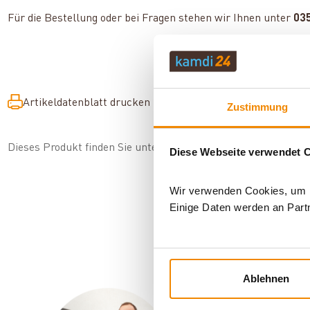
Für die Bestellung oder bei Fragen stehen wir Ihnen unter
03
Artikeldatenblatt drucken
Frage zum Artikel
Zustimmung
Dieses Produkt finden Sie unter:
Heiztechnik
|
Hygienespeich
Diese Webseite verwendet 
Wir verwenden Cookies, um In
Einige Daten werden an Partn
Ablehnen
Ihr Berater f