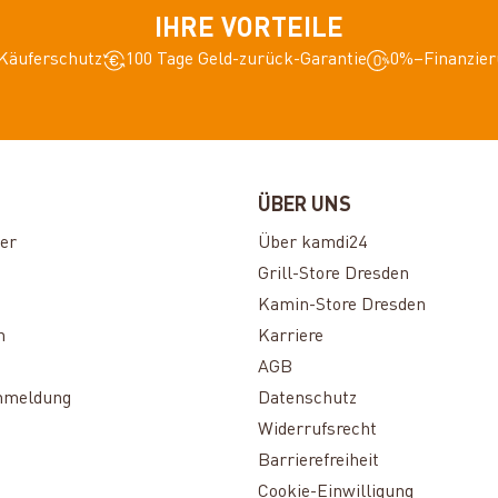
IHRE VORTEILE
Käuferschutz
100 Tage Geld-zurück-Garantie
0%–Finanzier
ÜBER UNS
er
Über kamdi24
Grill-Store Dresden
Kamin-Store Dresden
n
Karriere
AGB
nmeldung
Datenschutz
Widerrufsrecht
Barrierefreiheit
Cookie-Einwilligung