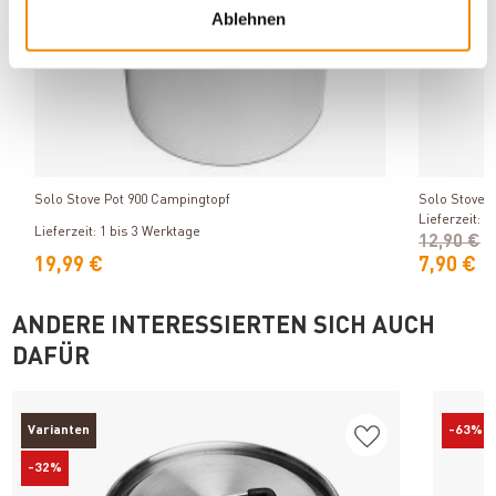
Ablehnen
Produkt ansehen
Solo Stove Pot 900 Campingtopf
Solo Stove F
Lieferzeit: 1
Lieferzeit: 1 bis 3 Werktage
12,90 €
19,99 €
7,90 €
ANDERE INTERESSIERTEN SICH AUCH
DAFÜR
Varianten
-63%
-32%