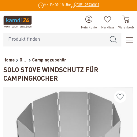
Mo-Fr 09-18 Uhr
0351 25930011
alt springen
Mein Konto
Merkliste
Warenkorb
Home
Outdoor
Campingzubehör
SOLO STOVE WINDSCHUTZ FÜR
CAMPINGKOCHER