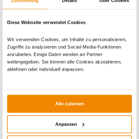
Zustimmung
Details
Über Cookies
Artikeldatenblatt drucken
Frage zum Artikel
Diese Webseite verwendet Cookies
Dieses Produkt finden Sie unter:
Outdoor
|
Campingzubehör
|
Outdoorküchen-Zubehör
Wir verwenden Cookies, um Inhalte zu personalisieren,
Zugriffe zu analysieren und Social-Media-Funktionen
anzubieten. Einige Daten werden an Partner
weitergegeben. Sie können alle Cookies akzeptieren,
ablehnen oder individuell anpassen.
ZUBEHÖR
Varianten
-39%
Alle zulassen
Anpassen