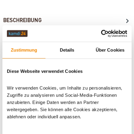
BESCHREIBUNG
TECHNISCHE DATEN
Zustimmung
Details
Über Cookies
BEWERTUNGEN (0)
Diese Webseite verwendet Cookies
Wir verwenden Cookies, um Inhalte zu personalisieren,
WICHTIGE INFOS
Zugriffe zu analysieren und Social-Media-Funktionen
anzubieten. Einige Daten werden an Partner
weitergegeben. Sie können alle Cookies akzeptieren,
ablehnen oder individuell anpassen.
Artikeldatenblatt drucken
Frage zum Artikel
Dieses Produkt finden Sie unter:
Kaminzubehör
|
Be- und