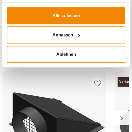
Entlüftung
|
Außenluftanschluss
Alle zulassen
Anpassen
ANDERE INTERESSIERTEN SICH AUCH
Ablehnen
DAFÜR
Varian