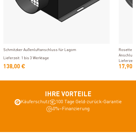
Produkt ansehen
Schmitzker Außenluftanschluss für Lagom
Rosette fü
Anschlus
Lieferzeit: 1 bis 3 Werktage
Lieferzeit
138,00 €
17,90 
IHRE VORTEILE
Käuferschutz
100 Tage Geld-zurück-Garantie
0%–Finanzierung