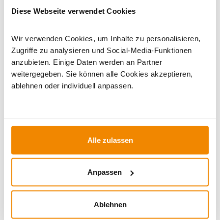
Diese Webseite verwendet Cookies
Dieses Produkt finden Sie unter:
Heiztechnik
|
Rücklaufanhebungen
Wir verwenden Cookies, um Inhalte zu personalisieren,
Zugriffe zu analysieren und Social-Media-Funktionen
anzubieten. Einige Daten werden an Partner
weitergegeben. Sie können alle Cookies akzeptieren,
ablehnen oder individuell anpassen.
Alle zulassen
Ihr Berater für Solarthermie und
Speicher:
Anpassen
Sven Klitzsch beschäftigt sich bereits seit einigen
Jahren mit den Themen Solarthermie,
Ablehnen
Speichertechnik und regenerative Energien. Sein
Motto: Für jedes Problem gibt es eine Lösung. Haben