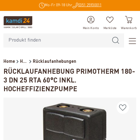
Mo-Fr 09-18 Uhr
0351 25930011
alt springen
Mein Konto
Merkliste
Warenkorb
Home
Heiztechnik
Rücklaufanhebungen
RÜCKLAUFANHEBUNG PRIMOTHERM 180-
3 DN 25 RTA 60°C INKL.
HOCHEFFIZIENZPUMPE