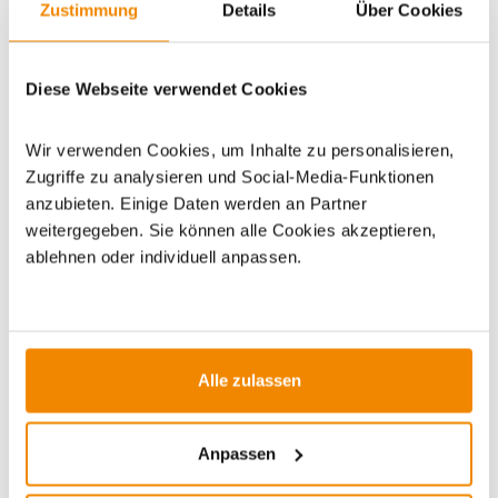
Zustimmung
Details
Über Cookies
Artikeldatenblatt drucken
Frage zum Artikel
Dieses Produkt finden Sie unter:
Grillzubehör
|
Grillgewürze
Diese Webseite verwendet Cookies
und Grillsoßen
|
Rubs und Marinaden
|
Gewürzmischungen
Wir verwenden Cookies, um Inhalte zu personalisieren,
Zugriffe zu analysieren und Social-Media-Funktionen
anzubieten. Einige Daten werden an Partner
weitergegeben. Sie können alle Cookies akzeptieren,
ablehnen oder individuell anpassen.
ZUBEHÖR
Varianten
Varianten
Alle zulassen
-15%
Anpassen