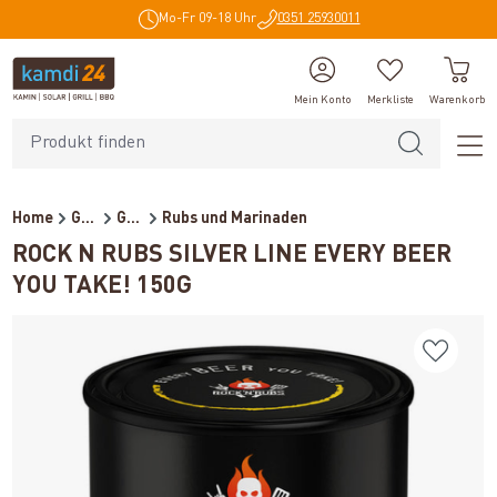
Mo-Fr 09-18 Uhr
0351 25930011
alt springen
Mein Konto
Merkliste
Warenkorb
Home
Grillzubehör
Grillgewürze und Grillsoßen
Rubs und Marinaden
ROCK N RUBS SILVER LINE EVERY BEER
YOU TAKE! 150G