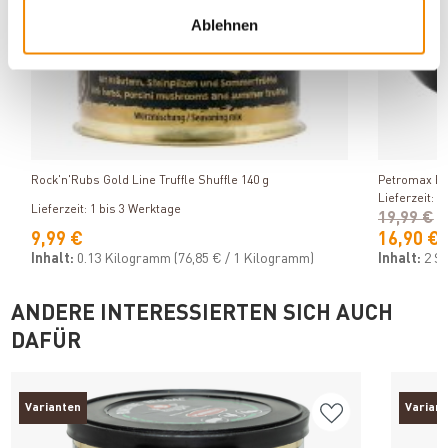
Ablehnen
Produkt ansehen
Rock'n'Rubs Gold Line Truffle Shuffle 140 g
Petromax Em
Lieferzeit: 1
Lieferzeit: 1 bis 3 Werktage
19,99 €
9,99 €
16,90 €
Inhalt:
0.13 Kilogramm
(76,85 € / 1 Kilogramm)
Inhalt:
2 S
ANDERE INTERESSIERTEN SICH AUCH
DAFÜR
Varianten
Varian