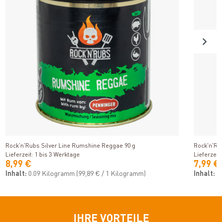
Produkt ansehen
Rock'n'Rubs Silver Line Rumshine Reggae 90 g
Rock'n'Ru
Lieferzeit: 1 bis 3 Werktage
Lieferzeit
8,99 €
7,99 €
Inhalt:
0.09 Kilogramm
(99,89 € / 1 Kilogramm)
Inhalt:
0
IHRE VORTEILE